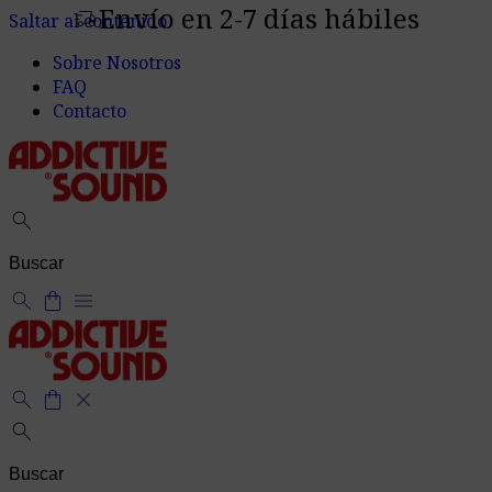
Envío en 2-7 días hábiles
delivery_truck_speed
Saltar al contenido
Sobre Nosotros
FAQ
Contacto
search
search
shopping_bag
menu
search
shopping_bag
close
search