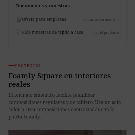
Documentos y muestras
request_quote
Oferta para empresas
contacta con nosotros
palette
Pide muestras de tejido a casa
ver el producto
PROYECTOS
Foamly Square en interiores
reales
El formato simétrico facilita planificar
composiciones regulares y de tablero. Usa un solo
color o crea composiciones contrastadas con la
paleta Foamly.