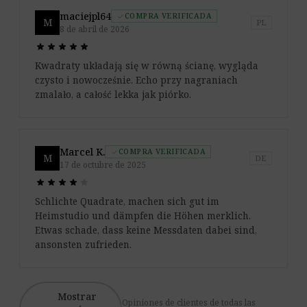
maciejpl64
COMPRA VERIFICADA
check
M
PL
8 de abril de 2026
star
star
star
star
star
star
star
star
star
star
Kwadraty układają się w równą ścianę, wygląda
czysto i nowocześnie. Echo przy nagraniach
zmalało, a całość lekka jak piórko.
Marcel K.
COMPRA VERIFICADA
check
M
DE
17 de octubre de 2025
star
star
star
star
star
star
star
star
star
star
Schlichte Quadrate, machen sich gut im
Heimstudio und dämpfen die Höhen merklich.
Etwas schade, dass keine Messdaten dabei sind,
ansonsten zufrieden.
Mostrar
Opiniones de clientes de todas las