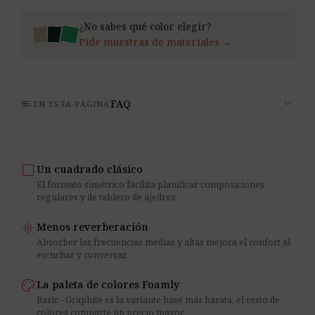
¿No sabes qué color elegir?
Pide muestras de materiales →
expand_more
toc
FAQ
EN ESTA PÁGINA
crop_square
Un cuadrado clásico
El formato simétrico facilita planificar composiciones
regulares y de tablero de ajedrez.
graphic_eq
Menos reverberación
Absorber las frecuencias medias y altas mejora el confort al
escuchar y conversar.
palette
La paleta de colores Foamly
Basic - Graphite es la variante base más barata; el resto de
colores comparte un precio mayor.