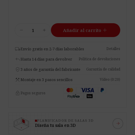
Foamly
add
remove
add
Añadir al carrito
Square
cantidad
local_shipping
Envío gratis en 2-7 días laborables
Detalles
reply
Hasta 14 días para devolver
Política de devoluciones
verified_user
3 años de garantía del fabricante
Garantía de calidad
construction
Montaje en 3 pasos sencillos
Vídeo (0:20)
lock
Pagos seguros
PLANIFICADOR DE SALAS 3D
arrow_forward
Diseña tu sala en 3D