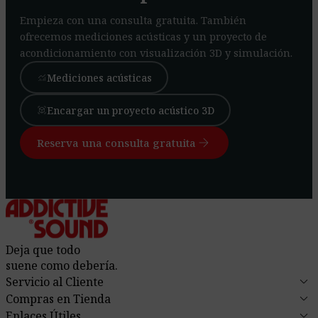
Empieza con una consulta gratuita. También
ofrecemos mediciones acústicas y un proyecto de
acondicionamiento con visualización 3D y simulación.
Mediciones acústicas
monitoring
Encargar un proyecto acústico 3D
view_in_ar
arrow_forward
Reserva una consulta gratuita
Deja que todo
suene como debería.
keyboard_arrow_down
Servicio al Cliente
keyboard_arrow_down
Compras en Tienda
keyboard_arrow_down
Enlaces Útiles