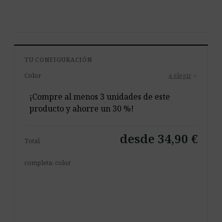
TU CONFIGURACIÓN
Color
a elegir
arrow_forward
¡Compre al menos 3 unidades de este
producto y ahorre un 30 %!
desde 34,90 €
Total
completa: color