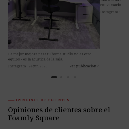
conversaciones m
Instagram · 8 jul
La mejor mejora para tu home studio no es otro
equipo - es la acústica de la sala.
Instagram · 24 jun 2026
Ver publicación
arrow_outward
OPINIONES DE CLIENTES
Opiniones de clientes sobre el
Foamly Square