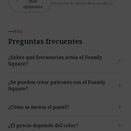
expand_more
más
versiones de idioma de la tienda (2)
opiniones
FAQ
Preguntas frecuentes
¿Sobre qué frecuencias actúa el Foamly
add
Square?
Las fuentes describen una absorción eficaz de
¿Se pueden crear patrones con el Foamly
add
frecuencias medias y altas. La curva de la sección Datos
Square?
acústicos abarca 630-4000 Hz; no debe usarse para
prometer un funcionamiento típico de trampa de
Sí. El cuadrado simétrico está pensado para
add
¿Cómo se monta el panel?
graves.
composiciones regulares, incluidas las de tablero. Los
colores pueden mezclarse dentro de la paleta Foamly.
Puedes usar adhesivo de montaje, que no forma parte
add
¿El precio depende del color?
del conjunto, o elegir la cinta autoadhesiva como