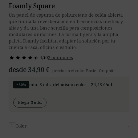
Foamly Square
Un panel de espuma de poliuretano de celda abierta
que limita la reverberación en frecuencias medias y
altas y da una base sencilla para composiciones
modulares uniformes. La forma ligera y la amplia
paleta Foamly facilitan adaptar la solución por tu
cuenta a casa, oficina o estudio.
star
star
star
star
star
star
star
star
star
star
4,50
2 opiniones
desde 34,90 €
precio en el color Basic - Graphite
mín. 3 uds. del mismo color - 24,43 €/ud.
−30%
Elegir 3 uds.
Color
-
1