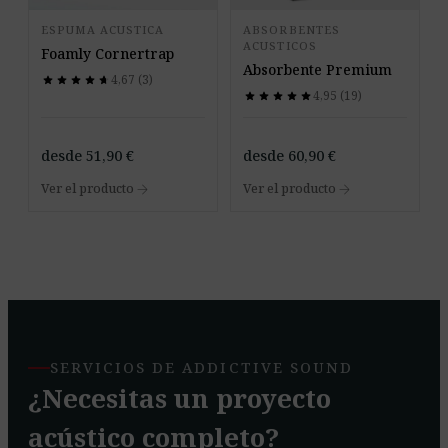
ESPUMA ACUSTICA
ABSORBENTES
ACUSTICOS
Foamly Cornertrap
Absorbente Premium
4,67 (3)
star
star
star
star
star
star
star
star
star
star
4,95 (19)
star
star
star
star
star
star
star
star
star
star
desde
51,90
€
desde
60,90
€
arrow_forward
arrow_forward
Ver el producto
Ver el producto
SERVICIOS DE ADDICTIVE SOUND
¿Necesitas un proyecto
acústico completo?