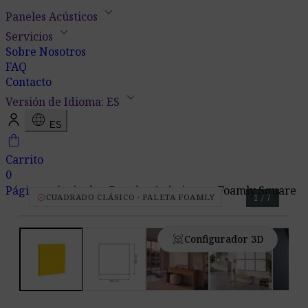
keyboard_arrow_down
Paneles Acústicos
keyboard_arrow_down
Servicios
Sobre Nosotros
FAQ
Contacto
keyboard_arrow_down
Versión de Idioma: ES
language
ES
shopping_bag
Carrito
0
keyboard_arrow_down
keyboard_arrow_down
Página principal
Paneles Acústicos
Foamly Square
verified
CUADRADO CLÁSICO · PALETA FOAMLY
1 / 7
view_in_ar
Configurador 3D