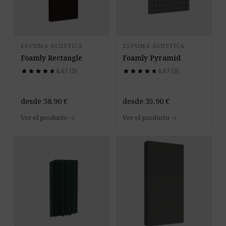
ESPUMA ACUSTICA
ESPUMA ACUSTICA
Foamly Rectangle
Foamly Pyramid
4,67 (3)
4,67 (3)
star
star
star
star
star
star
star
star
star
star
star
star
star
star
star
star
star
star
star
star
desde
38,90
€
desde
35,90
€
arrow_forward
arrow_forward
Ver el producto
Ver el producto