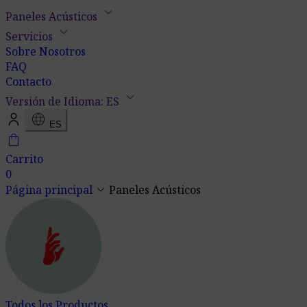
keyboard_arrow_down
Paneles Acústicos
keyboard_arrow_down
Servicios
Sobre Nosotros
FAQ
Contacto
keyboard_arrow_down
Versión de Idioma: ES
language
ES
shopping_bag
Carrito
0
keyboard_arrow_down
Página principal
Paneles Acústicos
Todos los Productos