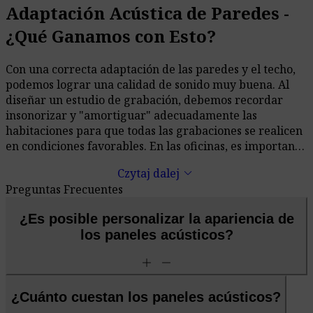
Adaptación Acústica de Paredes -
¿Qué Ganamos con Esto?
Con una correcta adaptación de las paredes y el techo,
podemos lograr una calidad de sonido muy buena. Al
diseñar un estudio de grabación, debemos recordar
insonorizar y "amortiguar" adecuadamente las
habitaciones para que todas las grabaciones se realicen
en condiciones favorables. En las oficinas, es importante
reducir el tiempo de reverberación y eliminar el ruido,
keyboard_arrow_down
Czytaj dalej
lo que mejorará significativamente la eficiencia y el
Preguntas Frecuentes
bienestar de quienes trabajan allí. Al crear un cine en
casa o una sala de audio, incluso el equipo más caro
¿Es posible personalizar la apariencia de
sonará mal en una habitación no adaptada.
los paneles acústicos?
add
remove
¿Cuánto cuestan los paneles acústicos?