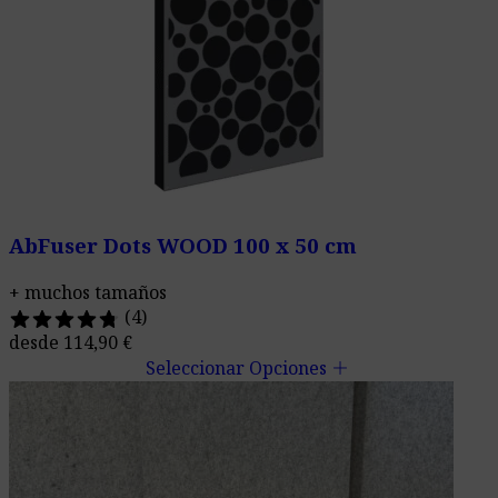
AbFuser Dots WOOD 100 x 50 cm
+ muchos tamaños
(4)
desde
114,90
€
add
Seleccionar Opciones