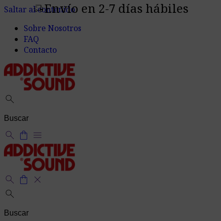
Envío en 2-7 días hábiles
delivery_truck_speed
Saltar al contenido
Sobre Nosotros
FAQ
Contacto
search
search
shopping_bag
menu
search
shopping_bag
close
search