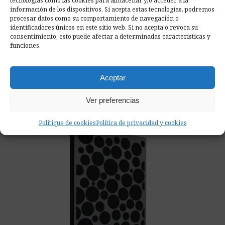
tecnologías como las cookies para almacenar y/o acceder a la
información de los dispositivos. Si acepta estas tecnologías, podremos
procesar datos como su comportamiento de navegación o
identificadores únicos en este sitio web. Si no acepta o revoca su
consentimiento, esto puede afectar a determinadas características y
funciones.
AbFuser Hexagon WOOD 100 x 50 cm
100 × 50 cm
Aceptar
(4)
desde
114,90
€
Ver preferencias
add
Seleccionar Opciones
Politique de cookies
Política de privacidad y cookies