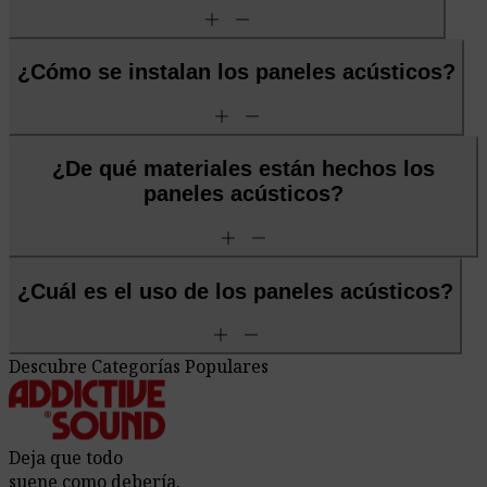
add
remove
¿Cómo se instalan los paneles acústicos?
add
remove
¿De qué materiales están hechos los
paneles acústicos?
add
remove
¿Cuál es el uso de los paneles acústicos?
add
remove
Descubre Categorías Populares
Deja que todo
suene como debería.