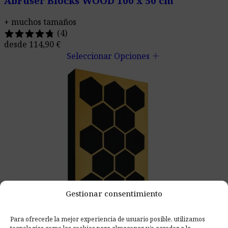
AbFuser Blocks WOOD 100 x 50 cm
+ muchos tamaños
(4)
desde
114,90
€
add
Seleccionar Opciones
Gestionar consentimiento
Para ofrecerle la mejor experiencia de usuario posible, utilizamos