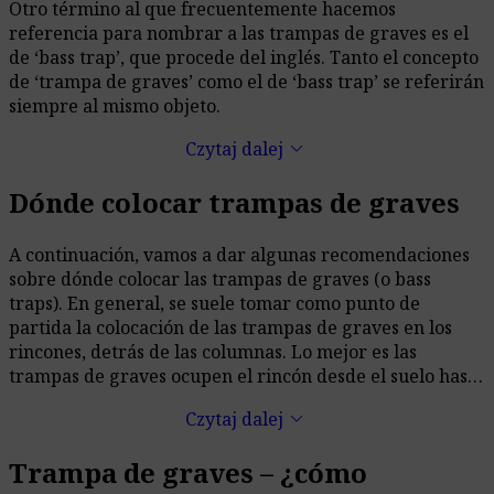
sistemas que permiten atrapar dichas frecuencias bajas,
Otro término al que frecuentemente hacemos
desde trampas de graves que operan sobre una banda
referencia para nombrar a las trampas de graves es el
de entre 50 Hz a 4000 Hz, a otros sistemas que se
de ‘bass trap’, que procede del inglés. Tanto el concepto
centran en bandas inferiores a estas gracias a un filtro
de ‘trampa de graves’ como el de ‘bass trap’ se referirán
especial para ello.
siempre al mismo objeto.
keyboard_arrow_down
Czytaj dalej
Dónde colocar trampas de graves
A continuación, vamos a dar algunas recomendaciones
sobre dónde colocar las trampas de graves (o bass
traps). En general, se suele tomar como punto de
partida la colocación de las trampas de graves en los
rincones, detrás de las columnas. Lo mejor es las
trampas de graves ocupen el rincón desde el suelo hasta
el techo (sin necesidad de cubrirlo completamente),
keyboard_arrow_down
Czytaj dalej
aunque si dispone de solo una trampa de graves
también esta podrá cumplir su función hasta cierto
Trampa de graves – ¿cómo
punto. Todo dependerá del contexto de la habitación y