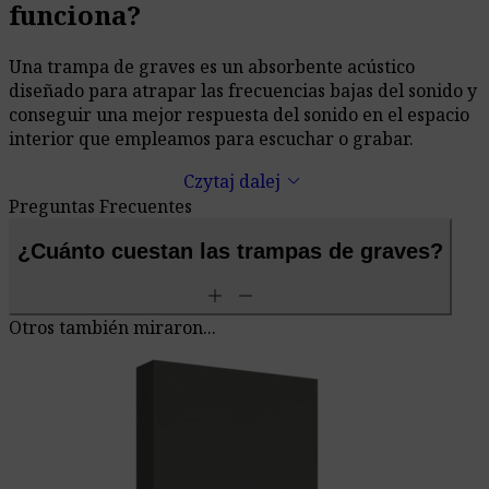
de si tenemos grandes problemas con las frecuencias
funciona?
bajas.
Una trampa de graves es un absorbente acústico
diseñado para atrapar las frecuencias bajas del sonido y
conseguir una mejor respuesta del sonido en el espacio
interior que empleamos para escuchar o grabar.
keyboard_arrow_down
Czytaj dalej
Preguntas Frecuentes
¿Cuánto cuestan las trampas de graves?
add
remove
Otros también miraron...