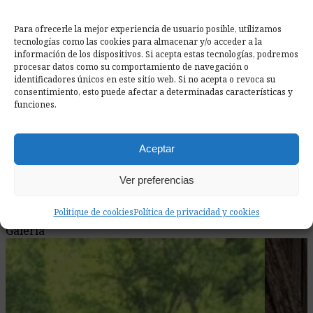
home_improvement_and_tools
Fácil Instalación
Para ofrecerle la mejor experiencia de usuario posible, utilizamos
Con el producto recibirás un kit completo para montaje
tecnologías como las cookies para almacenar y/o acceder a la
en pared. A petición, incluiremos un kit para montaje en
información de los dispositivos. Si acepta estas tecnologías, podremos
techo.
procesar datos como su comportamiento de navegación o
identificadores únicos en este sitio web. Si no acepta o revoca su
diamond
consentimiento, esto puede afectar a determinadas características y
Materiales de Alta Calidad
funciones.
Materiales certificados otorgan a nuestros productos
una durabilidad que te acompaña durante muchos años.
shield
Aceptar
Garantía de 3 años
Ver preferencias
Estamos seguros de nuestras soluciones, por eso
ofrecemos 36 meses de garantía en todos nuestros
Politique de cookies
Política de privacidad y cookies
productos.
Galeria