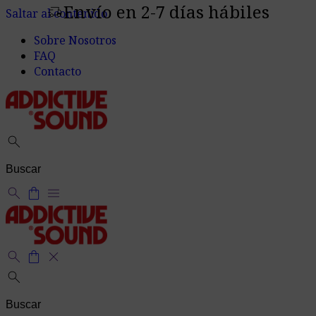
Envío en 2-7 días hábiles
delivery_truck_speed
Saltar al contenido
Sobre Nosotros
FAQ
Contacto
search
search
shopping_bag
menu
search
shopping_bag
close
search