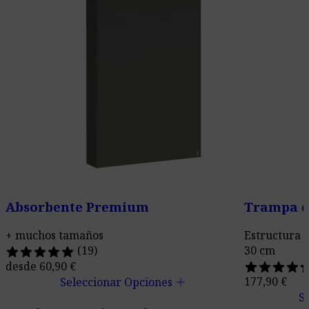
Absorbente Premium
Trampa d
+ muchos tamaños
Estructura o
(19)
30 cm
desde
60,90
€
add
177,90
€
Seleccionar Opciones
S