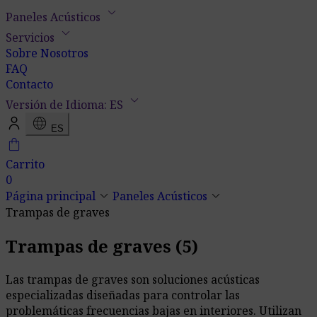
keyboard_arrow_down
Paneles Acústicos
keyboard_arrow_down
Servicios
Sobre Nosotros
FAQ
Contacto
keyboard_arrow_down
Versión de Idioma: ES
language
ES
shopping_bag
Carrito
0
keyboard_arrow_down
keyboard_arrow_down
Página principal
Paneles Acústicos
Trampas de graves
Trampas de graves
(5)
Las trampas de graves son soluciones acústicas
especializadas diseñadas para controlar las
problemáticas frecuencias bajas en interiores. Utilizan