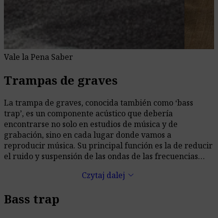
Vale la Pena Saber
Trampas de graves
La trampa de graves, conocida también como ‘bass
trap’, es un componente acústico que debería
encontrarse no solo en estudios de música y de
grabación, sino en cada lugar donde vamos a
reproducir música. Su principal función es la de reducir
el ruido y suspensión de las ondas de las frecuencias
bajas, que es problema que suele aparecer en la gran
keyboard_arrow_down
Czytaj dalej
mayoría de salas. Por poner un ejemplo, una onda de
sonido de 30 Hz puede alcanzar una expansión de más
Bass trap
de 11 metros de largo, y podrá atravesar paredes sin
problemas. Para contrarrestarlas, hay diferentes