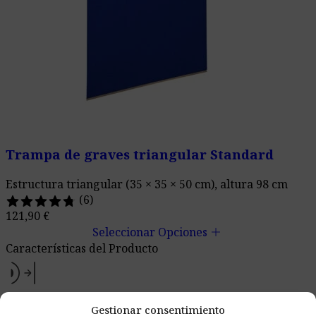
Trampa de graves triangular Standard
Estructura triangular (35 × 35 × 50 cm), altura 98 cm
(6)
121,90
€
add
Seleccionar Opciones
Características del Producto
Absorción de Sonido
Gestionar consentimiento