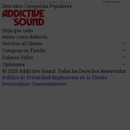
add
177,90
€
Seleccionar Opciones
Descubre Categorías Populares
S
Deja que todo
suene como debería.
keyboard_arrow_down
Servicio al Cliente
keyboard_arrow_down
Compras en Tienda
keyboard_arrow_down
Enlaces Útiles
keyboard_arrow_down
Opiniones
© 2026 Addictive Sound.
Todos los Derechos Reservados
Política de Privacidad
Reglamento de la Tienda
Personalizar Consentimiento
Absorbentes acusticos
Difusores ac
Tabiques moviles acusticos
Espuma acus