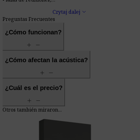
• estudios.
keyboard_arrow_down
Czytaj dalej
Preguntas Frecuentes
¿Cómo funcionan?
add
remove
¿Cómo afectan la acústica?
add
remove
¿Cuál es el precio?
add
remove
Otros también miraron...