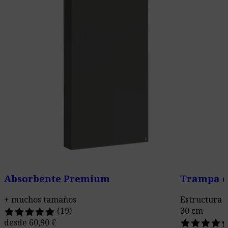
Absorbente Premium
Trampa d
+ muchos tamaños
Estructura o
(19)
30 cm
desde
60,90
€