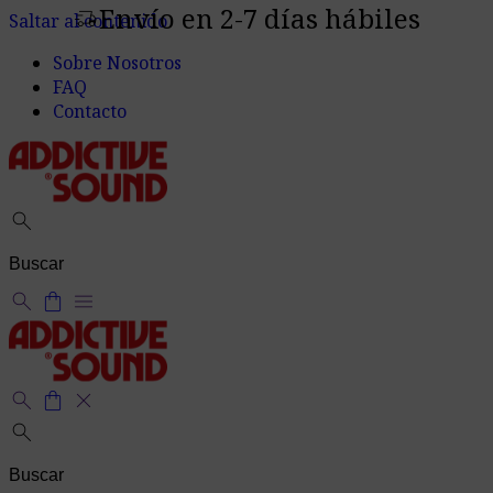
Envío en 2-7 días hábiles
delivery_truck_speed
Saltar al contenido
Sobre Nosotros
FAQ
Contacto
search
search
shopping_bag
menu
search
shopping_bag
close
search