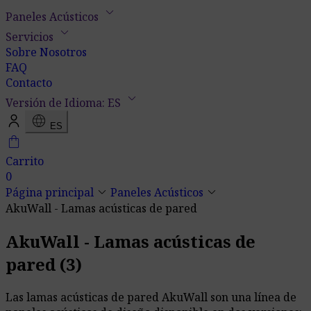
keyboard_arrow_down
Paneles Acústicos
keyboard_arrow_down
Servicios
Sobre Nosotros
FAQ
Contacto
keyboard_arrow_down
Versión de Idioma: ES
language
ES
shopping_bag
Carrito
0
keyboard_arrow_down
keyboard_arrow_down
Página principal
Paneles Acústicos
AkuWall - Lamas acústicas de pared
AkuWall - Lamas acústicas de
pared
(3)
Las lamas acústicas de pared AkuWall son una línea de