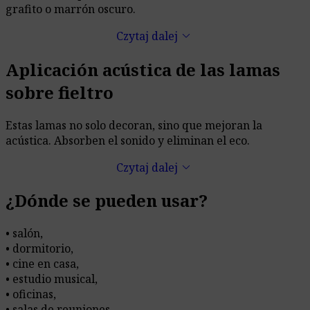
grafito o marrón oscuro.
keyboard_arrow_down
Czytaj dalej
Aplicación acústica de las lamas
sobre fieltro
Estas lamas no solo decoran, sino que mejoran la
acústica. Absorben el sonido y eliminan el eco.
keyboard_arrow_down
Czytaj dalej
¿Dónde se pueden usar?
• salón,
• dormitorio,
• cine en casa,
• estudio musical,
• oficinas,
• salas de reuniones,