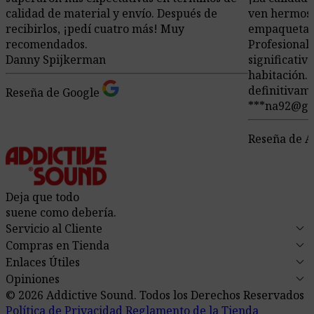
calidad de material y envío. Después de
ven hermoso
recibirlos, ¡pedí cuatro más! Muy
empaquetado
recomendados.
Profesionali
Danny Spijkerman
significativ
habitación. 
definitivam
Reseña de Google
***na92@gm
Reseña de A
Deja que todo
suene como debería.
keyboard_arrow_down
Servicio al Cliente
keyboard_arrow_down
Compras en Tienda
keyboard_arrow_down
Enlaces Útiles
keyboard_arrow_down
Opiniones
© 2026 Addictive Sound.
Todos los Derechos Reservados
Política de Privacidad
Reglamento de la Tienda