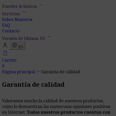
keyboard_arrow_down
Paneles Acústicos
keyboard_arrow_down
Servicios
Sobre Nosotros
FAQ
Contacto
keyboard_arrow_down
Versión de Idioma: ES
language
ES
shopping_bag
Carrito
0
keyboard_arrow_down
Página principal
Garantía de calidad
Garantía de calidad
Valoramos mucho la calidad de nuestros productos,
como lo demuestran las numerosas opiniones positivas
en Internet.
Todos nuestros productos cuentan con