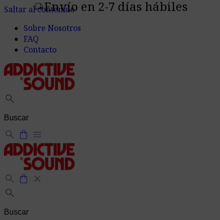
Envío en 2-7 días hábiles
delivery_truck_speed
Saltar al contenido
Sobre Nosotros
FAQ
Contacto
search
search
shopping_bag
menu
search
shopping_bag
close
search