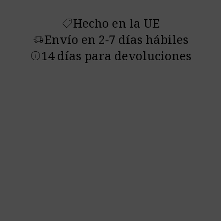
Hecho en la UE
shoppingmode
Envío en 2-7 días hábiles
delivery_truck_speed
14 días para devoluciones
info