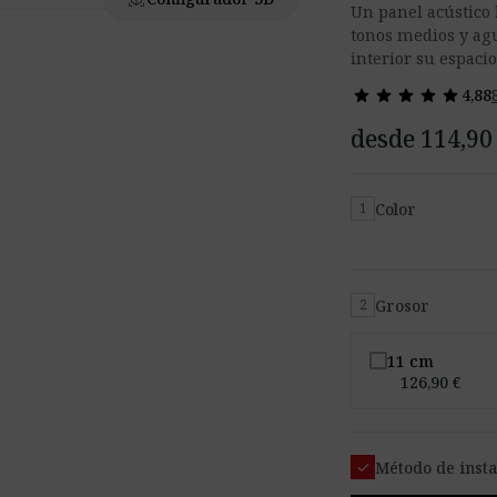
Un panel acústico 
tonos medios y agud
interior su espacio
star
star
star
star
star
star
star
star
star
star
4,88
desde 114,90
Color
1
Grosor
2
11 cm
126,90 €
check
Método de insta