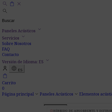
search
shopping_bag
close
search
keyboard_arrow_down
Paneles Acústicos
keyboard_arrow_down
Servicios
Sobre Nosotros
FAQ
Contacto
keyboard_arrow_down
Versión de Idioma: ES
language
ES
shopping_bag
Carrito
0
keyboard_arrow_down
keyboard_arrow_down
Página principal
Paneles Acústicos
Elementos acústi
verified
HÍBRIDO DE ABSORBENTE Y DIFUSOR 