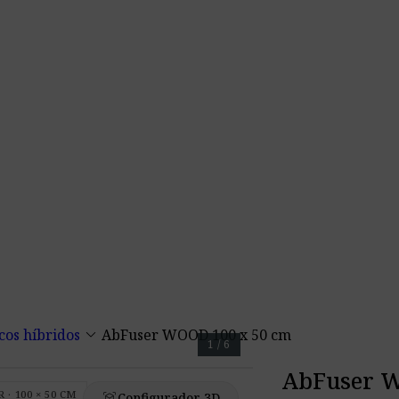
keyboard_arrow_down
cos híbridos
AbFuser WOOD 100 x 50 cm
1 / 6
AbFuser W
· 100 × 50 CM
view_in_ar
Configurador 3D