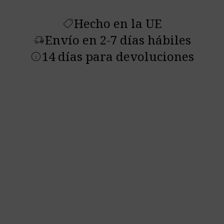
Hecho en la UE
shoppingmode
Envío en 2-7 días hábiles
delivery_truck_speed
14 días para devoluciones
info