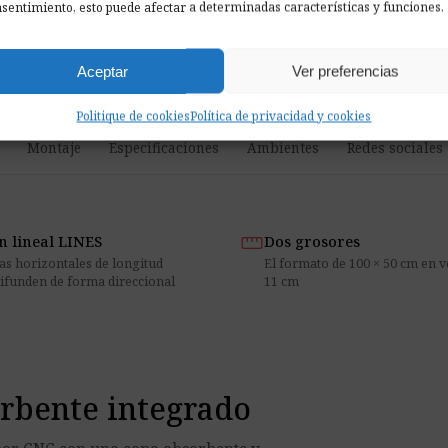
sentimiento, esto puede afectar a determinadas características y funciones.
¿No sabes
Pide mues
Aceptar
Ver preferencias
Politique de cookies
Política de privacidad y cookies
Montaje
Especificaciones
Ambientes
Redes sociales
straighten
n lineal LINES
Dos grosores
as horizontales de longitud
El formato de 100 × 50 cm en v
difunden de forma direccional
11 cm
orbente integrado