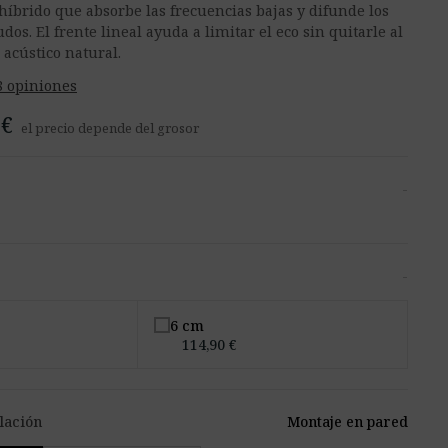
híbrido que absorbe las frecuencias bajas y difunde los
os. El frente lineal ayuda a limitar el eco sin quitarle al
 acústico natural.
8 opiniones
 €
el precio depende del grosor
-
-
6 cm
114,90 €
lación
Montaje en pared