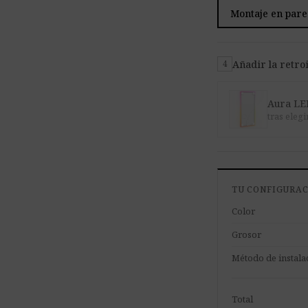
Montaje en par
Añadir la retr
4
Aura LE
tras eleg
TU CONFIGURA
Color
Grosor
Método de instala
Total