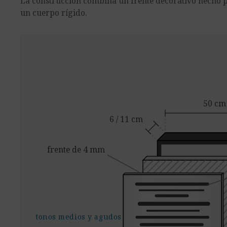
La construcción combina un frente decorativo hecho 
un cuerpo rígido.
50 cm
6 / 11 cm
frente de 4 mm
tonos medios y agudos