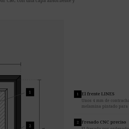
por CNC con una capa absorbente y
1
El frente LINES
Unos 4 mm de contrachap
melamina pintado para l
Fresado CNC preciso
2
El fresado por ordenador