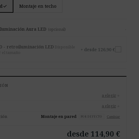
check
ed
Montaje en techo
oiluminación Aura LED
-
(opcional)
D - retroiluminación LED
Disponible
+ desde 126,90 €
ir el tamaño
CIÓN
a elegir
arrow_forward
a elegir
arrow_forward
ción
Montaje en pared
Cambiar
POR DEFECTO
desde 114,90 €