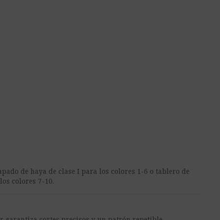
ado de haya de clase I para los colores 1-6 o tablero de
os colores 7-10.
 garantiza cortes precisos y un patrón repetible.