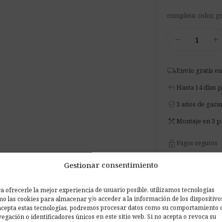
completa: color, g
AbFuser
remove
add
WOOD
100
x
local_shipping
Envío gratis en
50
reply
Hasta 14 días 
cm
verified_user
cantidad
3 años de garan
construction
Montaje en 3 p
lock
Pagos seguros
Gestionar consentimiento
a ofrecerle la mejor experiencia de usuario posible, utilizamos tecnologías
P
o las cookies para almacenar y/o acceder a la información de los dispositivo
Di
acepta estas tecnologías, podremos procesar datos como su comportamiento 
egación o identificadores únicos en este sitio web. Si no acepta o revoca su