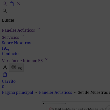
search
shopping_bag
close
search
keyboard_arrow_down
Paneles Acústicos
keyboard_arrow_down
Servicios
Sobre Nosotros
FAQ
Contacto
keyboard_arrow_down
Versión de Idioma: ES
language
ES
shopping_bag
Carrito
0
keyboard_arrow_down
keyboard_arrow_down
Página principal
Paneles Acústicos
Set de Muestras 
palette
6 MATERIALES · 102 COLORES DE M