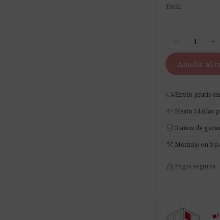
Total
Set
remove
add
de
Muestras
Añadir al c
de
Materiales
cantidad
local_shipping
Envío gratis en
reply
Hasta 14 días 
verified_user
3 años de garan
construction
Montaje en 3 p
lock
Pagos seguros
P