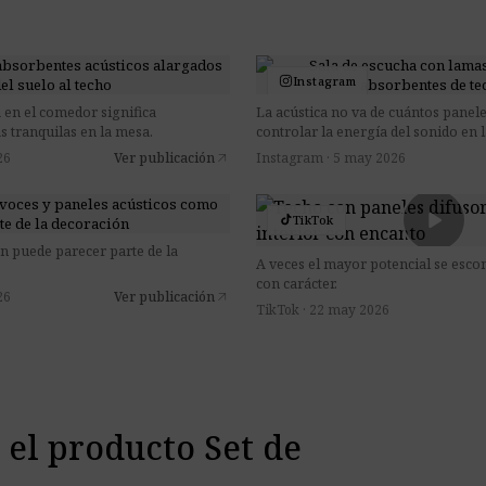
Instagram
 en el comedor significa
La acústica no va de cuántos panele
 tranquilas en la mesa.
controlar la energía del sonido en l
26
Ver publicación
Instagram · 5 may 2026
arrow_outward
play_arrow
TikTok
ón puede parecer parte de la
A veces el mayor potencial se esco
con carácter.
26
Ver publicación
arrow_outward
TikTok · 22 may 2026
 el producto Set de