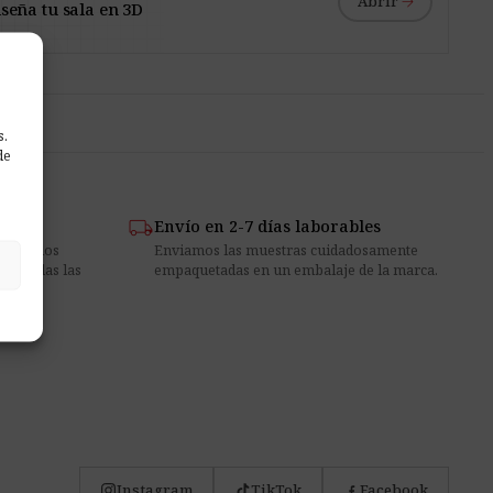
arrow_forward
Abrir
seña tu sala en 3D
s.
de
local_shipping
Envío en 2-7 días laborables
ccionados
Enviamos las muestras cuidadosamente
 de todas las
empaquetadas en un embalaje de la marca.
Instagram
TikTok
Facebook