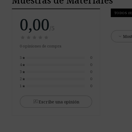
Muestras de Materiales
TODOS (0
0,00
/5
expand_more
Most
star
star
star
star
star
star
star
star
star
star
0 opiniones de compra
5
0
star
4
0
star
3
0
star
2
0
star
1
0
star
rate_review
Escribe una opinión