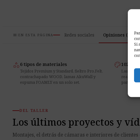
Par
toc
Redes sociales
Opiniones (0)
EN ESTA PÁGINA
com
Si 
nav
con
category
palette
6 tipos de materiales
102 colo
Tejidos Premium y Standard, fieltro Pro.Felt,
Las muest
contrachapado WOOD, lamas AkuWall y
reales del
espuma FOAMLY en un solo set.
paneles al
DEL TALLER
Los últimos proyectos y ví
Montajes, el detrás de cámaras e interiores de cliente