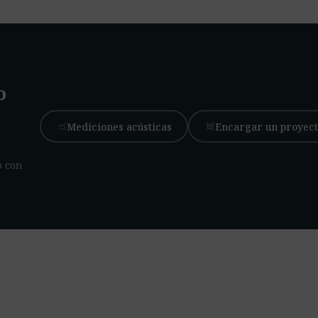
o
Mediciones acústicas
Encargar un proyect
monitoring
view_in_ar
o con