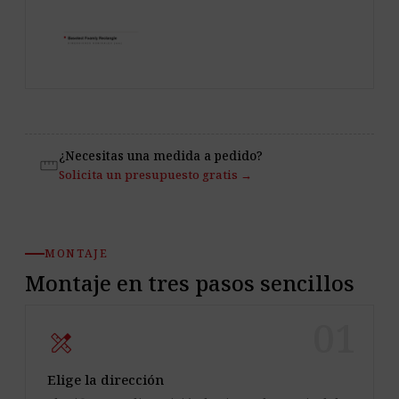
¿Necesitas una medida a pedido?
straighten
Solicita un presupuesto gratis →
MONTAJE
Montaje en tres pasos sencillos
01
design_services
Elige la dirección