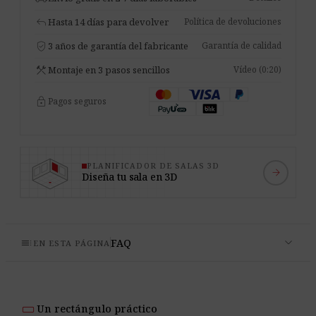
reply
Hasta 14 días para devolver
Política de devoluciones
verified_user
3 años de garantía del fabricante
Garantía de calidad
construction
Montaje en 3 pasos sencillos
Vídeo (0:20)
lock
Pagos seguros
PLANIFICADOR DE SALAS 3D
arrow_forward
Diseña tu sala en 3D
expand_more
toc
FAQ
EN ESTA PÁGINA
crop_16_9
Un rectángulo práctico