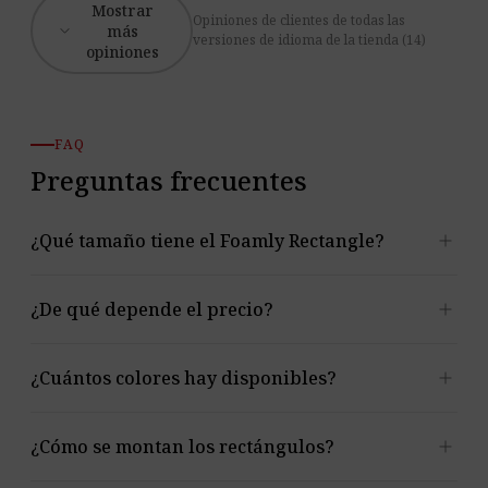
Mostrar
Opiniones de clientes de todas las
expand_more
más
versiones de idioma de la tienda (14)
opiniones
FAQ
Preguntas frecuentes
add
¿Qué tamaño tiene el Foamly Rectangle?
El producto se ofrece en formato fijo de 60 × 30 cm.
add
¿De qué depende el precio?
Quedan a elegir el grosor y el color.
Únicamente del grosor de 3, 5 o 7 cm. El color no
add
¿Cuántos colores hay disponibles?
influye en el precio.
Hay 32 colores a elegir, en siete grupos de paleta.
add
¿Cómo se montan los rectángulos?