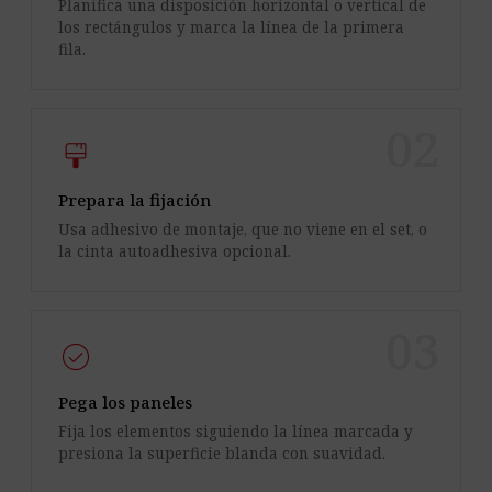
Planifica una disposición horizontal o vertical de
los rectángulos y marca la línea de la primera
fila.
02
format_paint
Prepara la fijación
Usa adhesivo de montaje, que no viene en el set, o
la cinta autoadhesiva opcional.
03
check_circle
Pega los paneles
Fija los elementos siguiendo la línea marcada y
presiona la superficie blanda con suavidad.