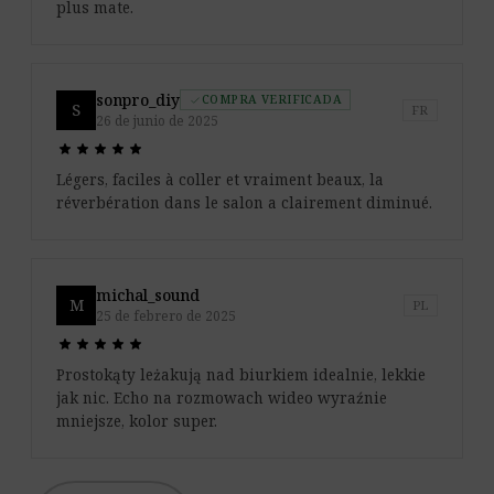
plus mate.
sonpro_diy
COMPRA VERIFICADA
check
S
FR
26 de junio de 2025
star
star
star
star
star
star
star
star
star
star
Légers, faciles à coller et vraiment beaux, la
réverbération dans le salon a clairement diminué.
michal_sound
M
PL
25 de febrero de 2025
star
star
star
star
star
star
star
star
star
star
Prostokąty leżakują nad biurkiem idealnie, lekkie
jak nic. Echo na rozmowach wideo wyraźnie
mniejsze, kolor super.