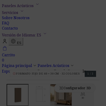
keyboard_arrow_down
Paneles Acústicos
keyboard_arrow_down
Servicios
Sobre Nosotros
FAQ
Contacto
keyboard_arrow_down
Versión de Idioma: ES
language
ES
shopping_bag
Carrito
0
keyboard_arrow_down
keyboard_arrow_down
Página principal
Paneles Acústicos
keyboard_arrow_down
Espuma acustica
Basotect Foamly Rectangle
verified
FORMATO FIJO DE 60 × 30 CM · 32 COLORES
1 / 3
view_in_ar
Configurador 3D
view_in_ar
3D