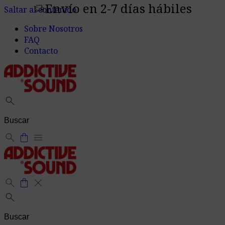
Envío en 2-7 días hábiles
delivery_truck_speed
Saltar al contenido
Sobre Nosotros
FAQ
Contacto
search
search
shopping_bag
menu
search
shopping_bag
close
search