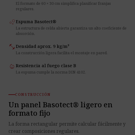
El formato de 60 × 30 cm simplifica planificar franjas
regulares.
bubble_chart
Espuma Basotect®
La estructura de celda abierta garantiza un alto coeficiente de
absorción.
fitness_center
Densidad aprox. 9 kg/m³
La construcción ligera facilita el montaje en pared.
local_fire_department
Resistencia al fuego clase B
La espuma cumple la norma DIN 4102.
CONSTRUCCIÓN
Un panel Basotect® ligero en
formato fijo
La forma rectangular permite calcular fácilmente y
crear composiciones regulares.