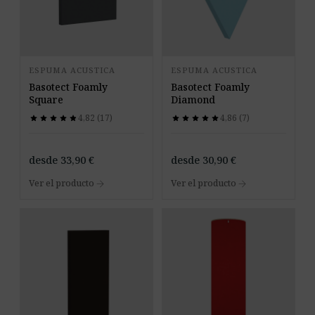
ESPUMA ACUSTICA
ESPUMA ACUSTICA
Basotect Foamly
Basotect Foamly
Square
Diamond
4,82 (17)
4,86 (7)
star
star
star
star
star
star
star
star
star
star
star
star
star
star
star
star
star
star
star
star
desde
33,90
€
desde
30,90
€
arrow_forward
arrow_forward
Ver el producto
Ver el producto