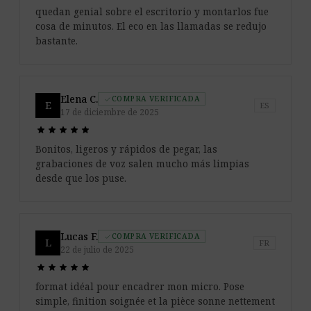
quedan genial sobre el escritorio y montarlos fue
cosa de minutos. El eco en las llamadas se redujo
bastante.
Elena C.
COMPRA VERIFICADA
check
E
ES
17 de diciembre de 2025
star
star
star
star
star
star
star
star
star
star
Bonitos, ligeros y rápidos de pegar, las
grabaciones de voz salen mucho más limpias
desde que los puse.
Lucas F.
COMPRA VERIFICADA
check
L
FR
22 de julio de 2025
star
star
star
star
star
star
star
star
star
star
format idéal pour encadrer mon micro. Pose
simple, finition soignée et la pièce sonne nettement