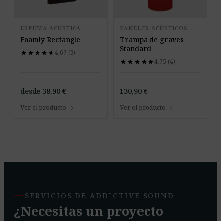
ESPUMA ACUSTICA
PANELES ACÚSTICOS
Foamly Rectangle
Trampa de graves
Standard
4,67 (3)
star
star
star
star
star
star
star
star
star
star
4,75 (4)
star
star
star
star
star
star
star
star
star
star
desde
38,90
€
130,90
€
arrow_forward
arrow_forward
Ver el producto
Ver el producto
SERVICIOS DE ADDICTIVE SOUND
¿Necesitas un proyecto