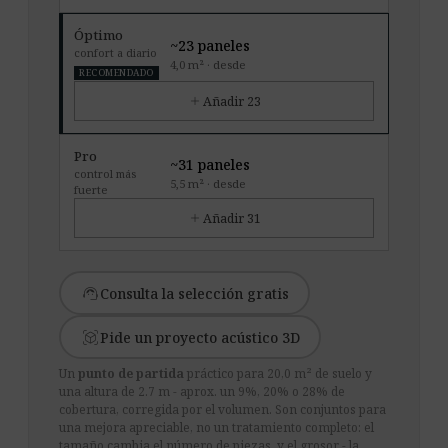
Óptimo
~23 paneles
confort a diario
4,0 m² · desde
RECOMENDADO
add
Añadir 23
Pro
~31 paneles
control más
5,5 m² · desde
fuerte
add
Añadir 31
support_agent
Consulta la selección gratis
view_in_ar
Pide un proyecto acústico 3D
Un
punto de partida
práctico para 20,0 m² de suelo y
una altura de 2.7 m - aprox. un 9%, 20% o 28% de
cobertura, corregida por el volumen. Son conjuntos para
una mejora apreciable, no un tratamiento completo: el
tamaño cambia el número de piezas, y el grosor - la