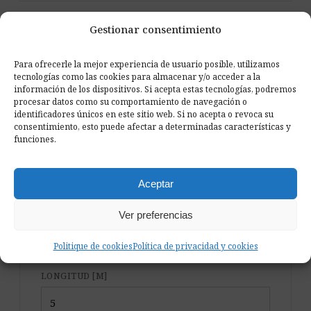
quiz
Las instrucciones de montaje llegan con cada pedido
Gestionar consentimiento
Para ofrecerle la mejor experiencia de usuario posible, utilizamos
ELECCIÓN DE LA CANTIDAD
tecnologías como las cookies para almacenar y/o acceder a la
información de los dispositivos. Si acepta estas tecnologías, podremos
¿Cuántos rectángulos de 60 × 30
procesar datos como su comportamiento de navegación o
cm necesitas?
identificadores únicos en este sitio web. Si no acepta o revoca su
consentimiento, esto puede afectar a determinadas características y
funciones.
Indica las medidas y el uso de la sala para obtener
un punto de partida orientativo.
Aceptar
Ver preferencias
ANCHURA [M]
Politique de cookies
Política de privacidad y cookies
LONGITUD [M]