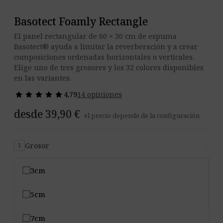
Basotect Foamly Rectangle
El panel rectangular de 60 × 30 cm de espuma
Basotect® ayuda a limitar la reverberación y a crear
composiciones ordenadas horizontales o verticales.
Elige uno de tres grosores y los 32 colores disponibles
en las variantes.
star
star
star
star
star
star
star
star
star
star
4,79
14 opiniones
desde 39,90 €
el precio depende de la configuración
Grosor
-
1
3cm
5cm
7cm