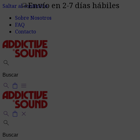
Envío en 2-7 días hábiles
delivery_truck_speed
Saltar al contenido
Sobre Nosotros
FAQ
Contacto
search
search
shopping_bag
menu
search
shopping_bag
close
search