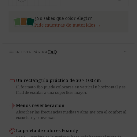
¿No sabes qué color elegir?
Pide muestras de materiales →
expand_more
toc
FAQ
EN ESTA PÁGINA
crop_16_9
Un rectángulo práctico de 50 × 100 cm
El formato fijo puede colocarse en vertical u horizontal y es
fácil de escalar a una superficie mayor.
graphic_eq
Menos reverberación
Absorber las frecuencias medias y altas mejora el confort al
escuchar y conversar.
palette
La paleta de colores Foamly