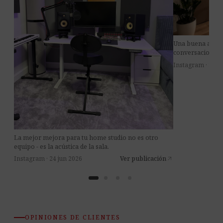
Una buena acústi
conversaciones m
Instagram · 8 jul
La mejor mejora para tu home studio no es otro
equipo - es la acústica de la sala.
Instagram · 24 jun 2026
Ver publicación
arrow_outward
OPINIONES DE CLIENTES