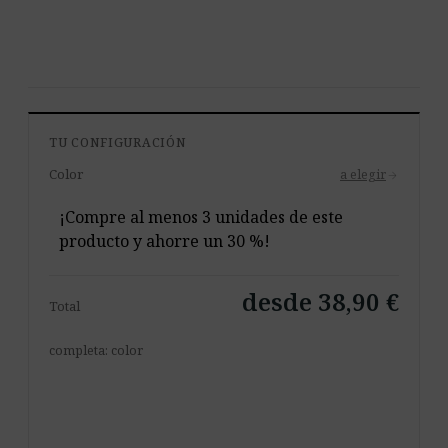
TU CONFIGURACIÓN
Color
a elegir
arrow_forward
¡Compre al menos 3 unidades de este
producto y ahorre un 30 %!
desde 38,90 €
Total
completa: color