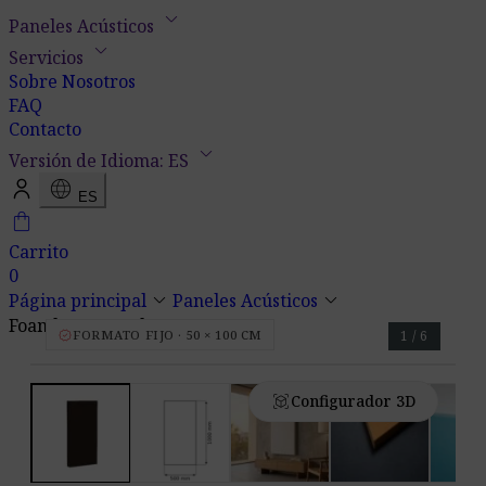
keyboard_arrow_down
Paneles Acústicos
keyboard_arrow_down
Servicios
Sobre Nosotros
FAQ
Contacto
keyboard_arrow_down
Versión de Idioma: ES
language
ES
shopping_bag
Carrito
0
keyboard_arrow_down
keyboard_arrow_down
Página principal
Paneles Acústicos
Foamly Rectangle
verified
FORMATO FIJO · 50 × 100 CM
1 / 6
view_in_ar
Configurador 3D