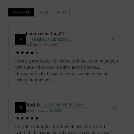
TODOS (3)
5★ (2)
4★ (1)
homerecording80
H
PL
COMPRA VERIFICADA
check
4 de junio de 2026
star
star
star
star
star
star
star
star
star
star
Proste prostokąty, ale robią robotę i echo w pokoju
wyraźnie odpuściło. Lekkie, łatwy montaż.
Dorzucony klej trzymał słabo, użyłem własnej
taśmy montażowej
Nick D.
COMPRA VERIFICADA
check
N
EN
22 de marzo de 2026
star
star
star
star
star
star
star
star
star
star
Simple rectangles but they do exactly what I
wanted, the room sounds way less echoey now.