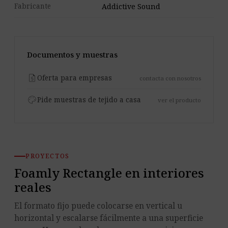
Fabricante
Addictive Sound
Documentos y muestras
request_quote
Oferta para empresas
contacta con nosotros
palette
Pide muestras de tejido a casa
ver el producto
PROYECTOS
Foamly Rectangle en interiores
reales
El formato fijo puede colocarse en vertical u
horizontal y escalarse fácilmente a una superficie