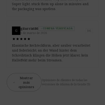
Super light, stuck them up alone in minutes and
the packaging was spotless.
gitarrist86
COMPRA VERIFICADA
check
G
DE
5 de marzo de 2026
star
star
star
star
star
star
star
star
star
star
Klassische Rechteckform, aber sauber verarbeitet
und federleicht, an der Wand hinter dem
Schreibtisch klingen die Höhen jetzt klarer, kein
Halleffekt mehr beim Streamen.
Mostrar
Opiniones de clientes de todas las
expand_more
más
versiones de idioma de la tienda (3)
opiniones