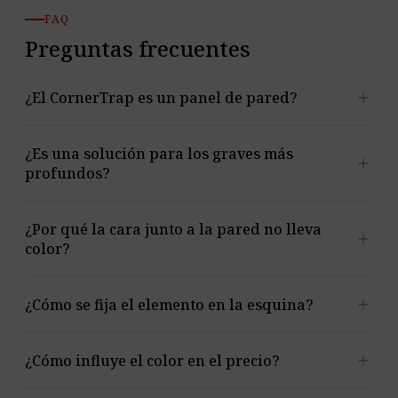
FAQ
Preguntas frecuentes
add
¿El CornerTrap es un panel de pared?
Es un elemento diseñado específicamente para la
¿Es una solución para los graves más
add
esquina. Conviene combinarlo con paneles planos que
profundos?
trabajen en las demás superficies.
El panel absorbe frecuencias medias y altas y no está
¿Por qué la cara junto a la pared no lleva
add
pensado para los graves más profundos. Para
color?
problemas en la banda más baja, elige la trampa de
graves adecuada a partir de una medición o consulta.
Así están hechas las superficies que tocan la pared;
add
¿Cómo se fija el elemento en la esquina?
tras un montaje correcto quedan ocultas.
Con adhesivo de montaje o cinta autoadhesiva
add
¿Cómo influye el color en el precio?
opcional. El adhesivo no forma parte del conjunto.