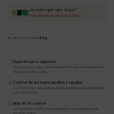
¿No sabes qué color elegir?
Pide muestras de materiales →
expand_more
toc
FAQ
EN ESTA PÁGINA
rounded_corner
Especial para esquinas
La forma está adaptada a los puntos donde se acumulan las
reflexiones del sonido.
graphic_eq
Control de los tonos medios y agudos
La espuma de celda abierta ayuda a limitar la reverberación
y las reflexiones.
palette
Más de 30 colores
La superficie visible puede igualarse con los paneles de
pared FOAMLY.