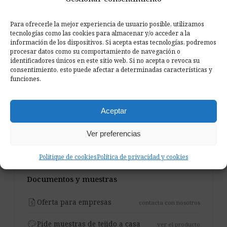
Instalación
Adhesivo de montaje (no
Para ofrecerle la mejor experiencia de usuario posible, utilizamos
incluido) / Cinta autoadhesiva
tecnologías como las cookies para almacenar y/o acceder a la
(opcional)
información de los dispositivos. Si acepta estas tecnologías, podremos
procesar datos como su comportamiento de navegación o
identificadores únicos en este sitio web. Si no acepta o revoca su
Uso previsto
Pared / Techo
consentimiento, esto puede afectar a determinadas características y
funciones.
Material absorbente
Espuma acústica especial
Lugar de fabricación
Unión Europea
Aceptar
Fabricante
Addictive Sound
Ver preferencias
Politique de cookies
Política de privacidad y cookies
Documentos y muestras
request_quote
Oferta para empresas
contacta con nosotros
palette
Pide muestras de tejido a casa
ver el producto