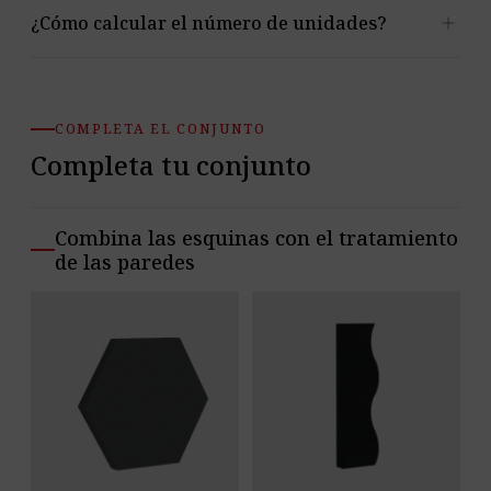
Basic – Graphite cuesta 51,90 €, y los otros 31 colores
add
¿Cómo calcular el número de unidades?
disponibles como variantes 69,90 € cada uno.
La elección depende del número y la altura de las
esquinas. Un cálculo exacto será posible cuando se
COMPLETA EL CONJUNTO
añada la altura de un elemento individual.
Completa tu conjunto
Combina las esquinas con el tratamiento
de las paredes