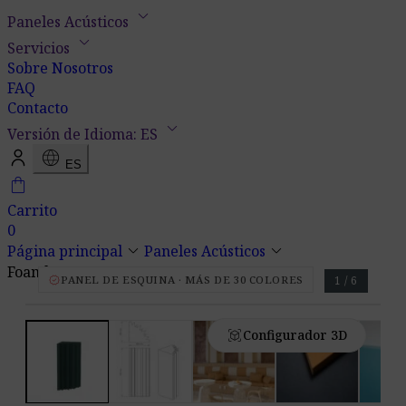
keyboard_arrow_down
Paneles Acústicos
keyboard_arrow_down
Servicios
Sobre Nosotros
FAQ
Contacto
keyboard_arrow_down
Versión de Idioma: ES
language
ES
shopping_bag
Carrito
0
keyboard_arrow_down
keyboard_arrow_down
Página principal
Paneles Acústicos
Foamly Cornertrap
verified
PANEL DE ESQUINA · MÁS DE 30 COLORES
1 / 6
view_in_ar
Configurador 3D