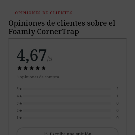
OPINIONES DE CLIENTES
Opiniones de clientes sobre el
Foamly CornerTrap
4,67
/5
star
star
star
star
star
star
star
star
star
star
3 opiniones de compra
5
2
star
4
1
star
3
0
star
2
0
star
1
0
star
rate_review
Escribe una opinión