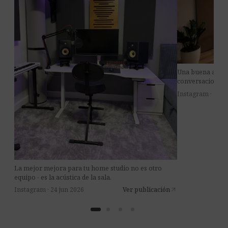
Una buena acústi
conversaciones m
Instagram · 8 jul
La mejor mejora para tu home studio no es otro
equipo - es la acústica de la sala.
Instagram · 24 jun 2026
Ver publicación
arrow_outward