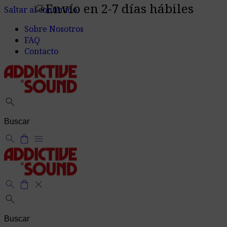
Envío en 2-7 días hábiles
delivery_truck_speed
Saltar al contenido
Sobre Nosotros
FAQ
Contacto
search
search
shopping_bag
menu
search
shopping_bag
close
search