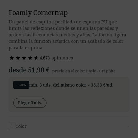
Foamly Cornertrap
Un panel de esquina perfilado de espuma PU que
limita las reflexiones donde se unen las paredes y
ordena las frecuencias medias y altas. La forma ligera
combina la función acústica con un acabado de color
para la esquina.
star
star
star
star
star
star
star
star
star
star
4,67
3 opiniones
desde 51,90 €
precio en el color Basic - Graphite
mín. 3 uds. del mismo color - 36,33 €/ud.
−30%
Elegir 3 uds.
Color
-
1