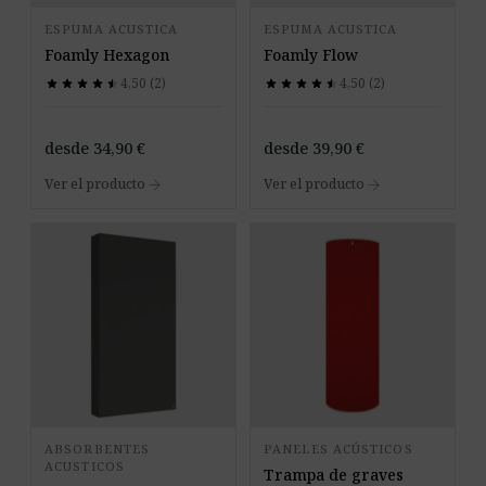
ESPUMA ACUSTICA
ESPUMA ACUSTICA
Foamly Hexagon
Foamly Flow
4,50 (2)
4,50 (2)
star
star
star
star
star
star
star
star
star
star
star
star
star
star
star
star
star
star
star
star
desde
34,90
€
desde
39,90
€
arrow_forward
arrow_forward
Ver el producto
Ver el producto
ABSORBENTES
PANELES ACÚSTICOS
ACUSTICOS
Trampa de graves