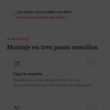
¿Necesitas una medida a pedido?
straighten
Solicita un presupuesto gratis →
MONTAJE
Montaje en tres pasos sencillos
01
design_services
Elige la esquina
Planifica una disposición vertical de los
elementos donde quieras limitar las reflexiones.
02
construction