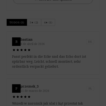
TODOS (3)
5★ (2)
4★ (1)
bastian
B
DE
8 de abril de 2026
star
star
star
star
star
star
star
star
star
star
Passt perfekt in die Ecke und das Echo dort ist
spürbar weg. Leicht, schnell montiert, sehr
ordentlich verpackt geliefert.
przemek_3
P
PL
11 de marzo de 2026
star
star
star
star
star
star
star
star
star
star
Wszedł w narożnik jak ulał i kąt przestał tak