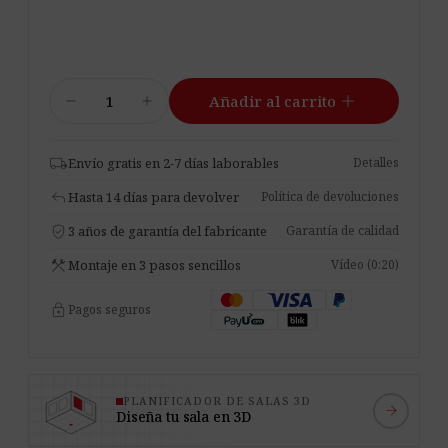
Foamly
add
remove
add
Añadir al carrito
Cornertrap
cantidad
local_shipping
Envío gratis en 2-7 días laborables
Detalles
reply
Hasta 14 días para devolver
Política de devoluciones
verified_user
3 años de garantía del fabricante
Garantía de calidad
construction
Montaje en 3 pasos sencillos
Vídeo (0:20)
lock
Pagos seguros
PLANIFICADOR DE SALAS 3D
arrow_forward
Diseña tu sala en 3D