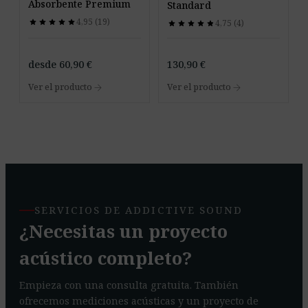
Absorbente Premium
Standard
4,95 (19)
star
star
star
star
star
star
star
star
star
star
4,75 (4)
star
star
star
star
star
star
star
star
star
star
desde
60,90
€
130,90
€
arrow_forward
arrow_forward
Ver el producto
Ver el producto
SERVICIOS DE ADDICTIVE SOUND
¿Necesitas un proyecto
acústico completo?
Empieza con una consulta gratuita. También
ofrecemos mediciones acústicas y un proyecto de