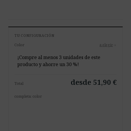
TU CONFIGURACIÓN
Color
a elegir
arrow_forward
¡Compre al menos 3 unidades de este
producto y ahorre un 30 %!
desde 51,90 €
Total
completa: color