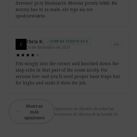
dzwonić przy klaśnięciu. Montaż prosty lekki. Na
mocny bas to za mało, ale tego się nie
spodziewałem.
Chris K.
COMPRA VERIFICADA
check
C
EN
24 de diciembre de 2025
star
star
star
star
star
star
star
star
star
star
Fits snugly into the corner and knocked down the
slap echo in that part of the room nicely. For
serious low-end you'll need proper bass traps but
for highs and mids it does the job.
Mostrar
Opiniones de clientes de todas las
expand_more
más
versiones de idioma de la tienda (3)
opiniones