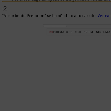
check_circle
“Absorbente Premium” se ha añadido a tu carrito.
Ver car
straighten
FORMATO 190 × 98 × 15 CM · SISTEM