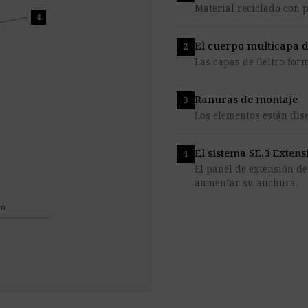
Material reciclado con 
4
El cuerpo multicapa 
Las capas de fieltro fo
Ranuras de montaje
Los elementos están di
El sistema SE.3 Extens
El panel de extensión de
aumentar su anchura.
cm