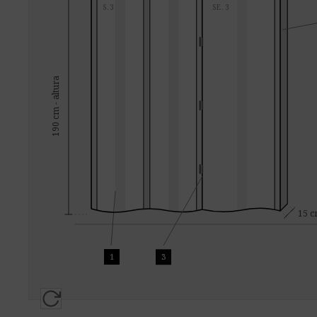
S.3
SE.3
190 cm - altura
15 
1
3