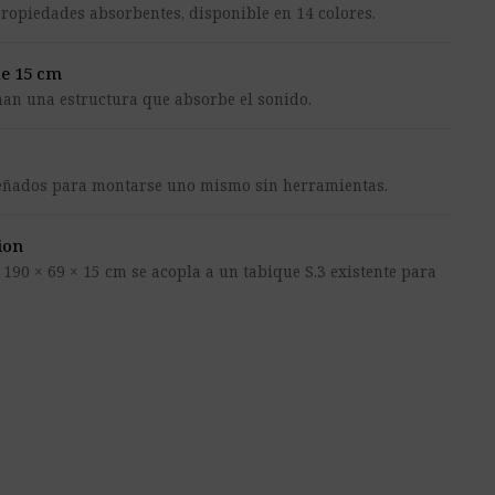
propiedades absorbentes, disponible en 14 colores.
de 15 cm
rman una estructura que absorbe el sonido.
señados para montarse uno mismo sin herramientas.
ion
 190 × 69 × 15 cm se acopla a un tabique S.3 existente para