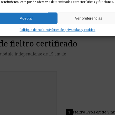
extension
Pro.Felt de 9 mm
Montaje sin herramienta
sentimiento, esto puede afectar a determinadas características y funciones.
ertificado reciclado, EN 13501
Los elementos modulares se 
ranuras precisas
Aceptar
Ver preferencias
Politique de cookies
Política de privacidad y cookies
 fieltro certificado
 módulo independiente de 15 cm de
Fieltro Pro.Felt de 9 