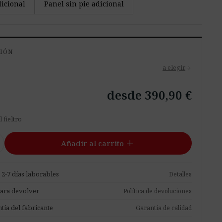
dicional
Panel sin pie adicional
CIÓN
a elegir
arrow_forward
desde 390,90 €
 fieltro
add
Añadir al carrito
 2-7 días laborables
Detalles
para devolver
Política de devoluciones
tía del fabricante
Garantía de calidad