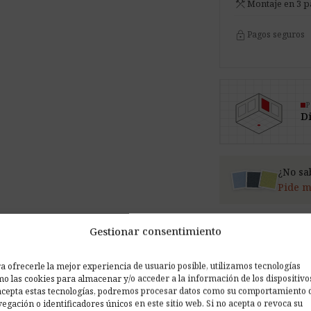
construction
Montaje en 3 p
lock
Pagos seguros
P
Di
¿No sa
Pide m
Gestionar consentimiento
ficaciones
Ambientes
Redes sociales
Opiniones (4)
F
a ofrecerle la mejor experiencia de usuario posible, utilizamos tecnologías
o las cookies para almacenar y/o acceder a la información de los dispositivo
acepta estas tecnologías, podremos procesar datos como su comportamiento 
egación o identificadores únicos en este sitio web. Si no acepta o revoca su