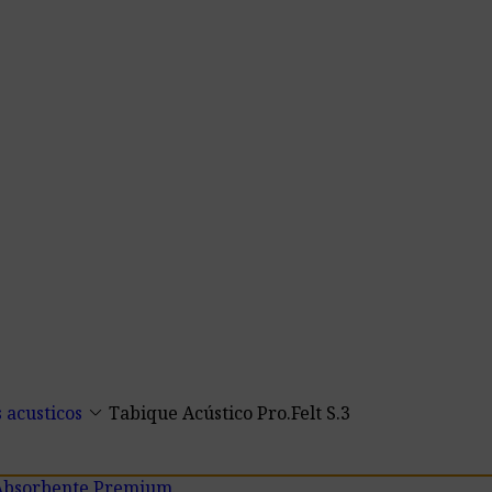
keyboard_arrow_down
 acusticos
Tabique Acústico Pro.Felt S.3
Absorbente Premium
.