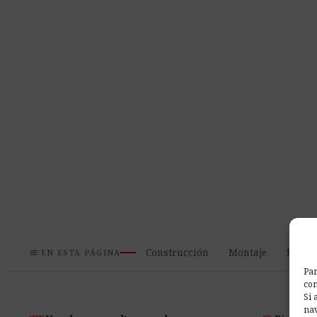
toc
Construcción
Montaje
Especi
EN ESTA PÁGINA
Par
com
Si 
nav