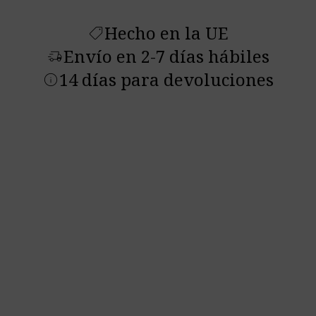
Hecho en la UE
shoppingmode
Envío en 2-7 días hábiles
delivery_truck_speed
14 días para devoluciones
info