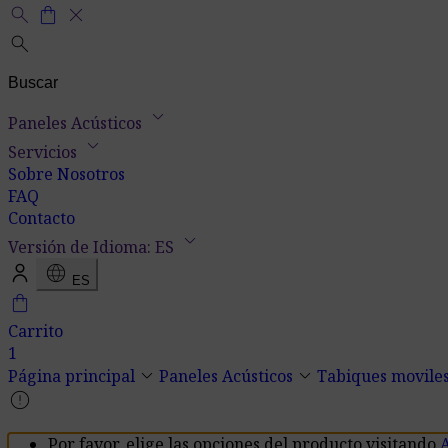
search
shopping_bag
close
search
keyboard_arrow_down
Paneles Acústicos
keyboard_arrow_down
Servicios
Sobre Nosotros
FAQ
Contacto
keyboard_arrow_down
Versión de Idioma: ES
language
ES
shopping_bag
Carrito
1
keyboard_arrow_down
keyboard_arrow_down
Página principal
Paneles Acústicos
Tabiques moviles
error
Por favor, elige las opciones del producto visitando