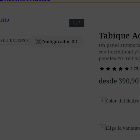
rito
1 / 5
Tabique Ac
A SE.3 EXTENSION
view_in_ar
Configurador 3D
Un panel autoportan
con flexibilidad y
paneles Pro.Felt SE
star
star
star
star
star
star
star
star
star
star
4,75
desde 390,90
Color del fieltro
1
Elige la variant
2