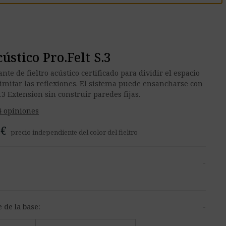
ústico Pro.Felt S.3
te de fieltro acústico certificado para dividir el espacio
 limitar las reflexiones. El sistema puede ensancharse con
.3 Extension sin construir paredes fijas.
4 opiniones
 €
precio independiente del color del fieltro
-
e de la base:
-