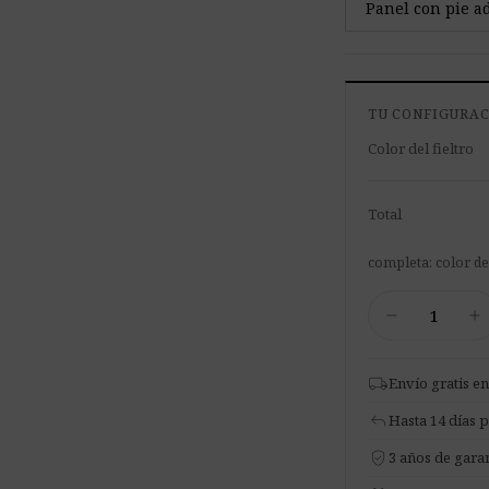
Panel con pie a
TU CONFIGURA
Color del fieltro
Total
completa: color del
Tabique
remove
add
Acústico
Pro.Felt
S.3
local_shipping
Envío gratis en
cantidad
reply
Hasta 14 días 
verified_user
3 años de garan