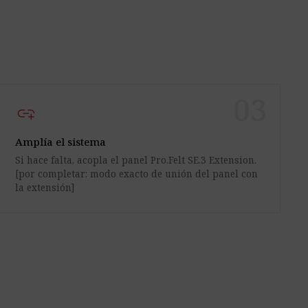
03
add_link
Amplía el sistema
Si hace falta, acopla el panel Pro.Felt SE.3 Extension.
[por completar: modo exacto de unión del panel con
la extensión]