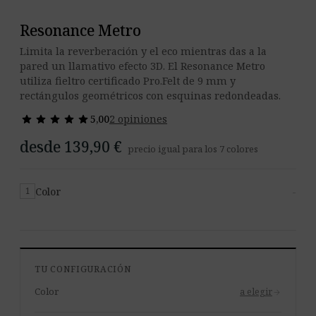
Resonance Metro
Limita la reverberación y el eco mientras das a la
pared un llamativo efecto 3D. El Resonance Metro
utiliza fieltro certificado Pro.Felt de 9 mm y
rectángulos geométricos con esquinas redondeadas.
star
star
star
star
star
star
star
star
star
star
5,00
2 opiniones
desde 139,90 €
precio igual para los 7 colores
Color
-
1
TU CONFIGURACIÓN
Color
a elegir
arrow_forward