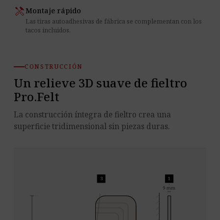
handyman
Montaje rápido
Las tiras autoadhesivas de fábrica se complementan con los
tacos incluidos.
CONSTRUCCIÓN
Un relieve 3D suave de fieltro
Pro.Felt
La construcción íntegra de fieltro crea una
superficie tridimensional sin piezas duras.
3
1
9 mm