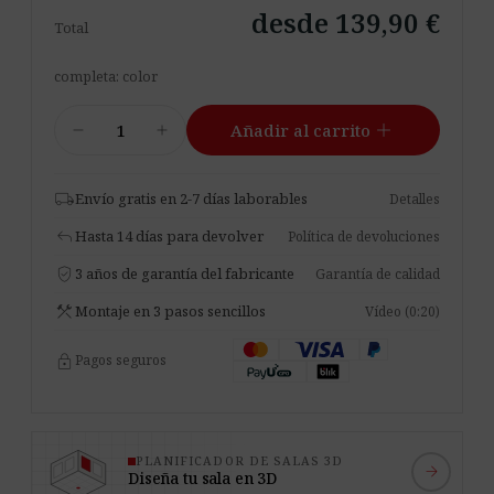
desde 139,90 €
Total
completa: color
Resonance
add
remove
add
Añadir al carrito
Metro
cantidad
local_shipping
Envío gratis en 2-7 días laborables
Detalles
reply
Hasta 14 días para devolver
Política de devoluciones
verified_user
3 años de garantía del fabricante
Garantía de calidad
construction
Montaje en 3 pasos sencillos
Vídeo (0:20)
lock
Pagos seguros
PLANIFICADOR DE SALAS 3D
arrow_forward
Diseña tu sala en 3D