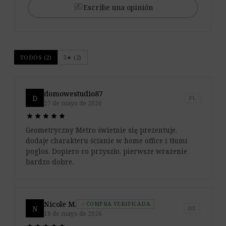
rate_review
Escribe una opinión
TODOS (2)
5★ (2)
domowestudio87
D
PL
27 de mayo de 2026
star
star
star
star
star
star
star
star
star
star
Geometryczny Metro świetnie się prezentuje,
dodaje charakteru ścianie w home office i tłumi
poglos. Dopiero co przyszło, pierwsze wrażenie
bardzo dobre.
Nicole M.
COMPRA VERIFICADA
check
N
DE
18 de mayo de 2026