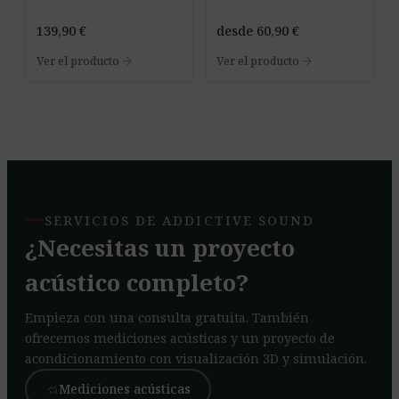
139,90
€
desde
60,90
€
arrow_forward
arrow_forward
Ver el producto
Ver el producto
SERVICIOS DE ADDICTIVE SOUND
¿Necesitas un proyecto
acústico completo?
Empieza con una consulta gratuita. También
ofrecemos mediciones acústicas y un proyecto de
acondicionamiento con visualización 3D y simulación.
Mediciones acústicas
monitoring