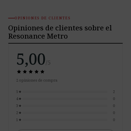
OPINIONES DE CLIENTES
Opiniones de clientes sobre el
Resonance Metro
5,00
/5
star
star
star
star
star
star
star
star
star
star
2 opiniones de compra
5
2
star
4
0
star
3
0
star
2
0
star
1
0
star