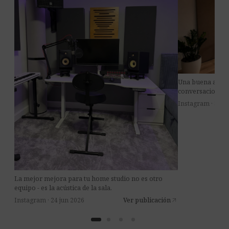
Una buena acústi
conversaciones m
Instagram · 8 jul
La mejor mejora para tu home studio no es otro
equipo - es la acústica de la sala.
Instagram · 24 jun 2026
Ver publicación
arrow_outward