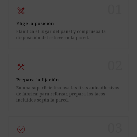
01
design_services
Elige la posición
Planifica el lugar del panel y comprueba la
disposición del relieve en la pared.
02
construction
Prepara la fijación
En una superficie lisa usa las tiras autoadhesivas
de fábrica; para reforzar, prepara los tacos
incluidos según la pared.
03
check_circle