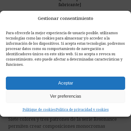
fabricante]
Gestionar consentimiento
Documentos y muestras
Para ofrecerle la mejor experiencia de usuario posible, utilizamos
tecnologías como las cookies para almacenar y/o acceder a la
información de los dispositivos. Si acepta estas tecnologías, podremos
request_quote
Oferta para empresas
contacta con nosotros
procesar datos como su comportamiento de navegación o
identificadores únicos en este sitio web. Si no acepta o revoca su
palette
Pide muestras de tejido a casa
ver el producto
consentimiento, esto puede afectar a determinadas características y
funciones.
Aceptar
PROYECTOS
Ver preferencias
Un relieve que transforma la
pared con luz y sombra
Politique de cookies
Política de privacidad y cookies
Siete colores y tres patrones de la serie Resonance
permiten crear composiciones monocromas