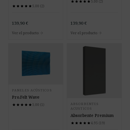
5,00 (2)
star
star
star
star
star
star
star
star
star
star
5,00 (2)
star
star
star
star
star
star
star
star
star
star
139,90
€
139,90
€
arrow_forward
arrow_forward
Ver el producto
Ver el producto
PANELES ACÚSTICOS
Pro.Felt Wave
ABSORBENTES
5,00 (1)
star
star
star
star
star
star
star
star
star
star
ACUSTICOS
Absorbente Premium
4,95 (19)
star
star
star
star
star
star
star
star
star
star