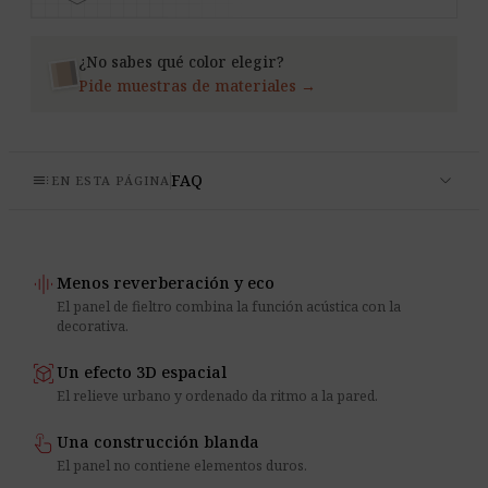
¿No sabes qué color elegir?
Pide muestras de materiales →
expand_more
toc
FAQ
EN ESTA PÁGINA
graphic_eq
Menos reverberación y eco
El panel de fieltro combina la función acústica con la
decorativa.
view_in_ar
Un efecto 3D espacial
El relieve urbano y ordenado da ritmo a la pared.
touch_app
Una construcción blanda
El panel no contiene elementos duros.