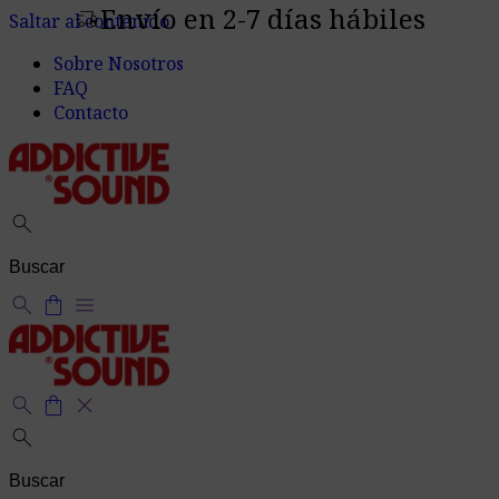
Envío en 2-7 días hábiles
delivery_truck_speed
Saltar al contenido
Sobre Nosotros
FAQ
Contacto
search
search
shopping_bag
menu
search
shopping_bag
close
search