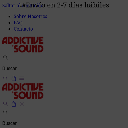
Envío en 2-7 días hábiles
delivery_truck_speed
Saltar al contenido
Sobre Nosotros
FAQ
Contacto
search
search
shopping_bag
menu
search
shopping_bag
close
search