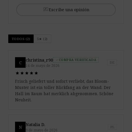
rate_review
Escribe una opinión
TODOS (2)
5★ (2)
christina_r90
COMPRA VERIFICADA
check
C
DE
14 de mayo de 2026
star
star
star
star
star
star
star
star
star
star
Frisch geliefert und sofort verliebt, das Bloom-
Muster ist ein toller Blickfang an der Wand. Der
Hall im Raum hat merklich abgenommen. Schöne
Neuheit.
Natalia D.
N
PL
9 de mayo de 2026