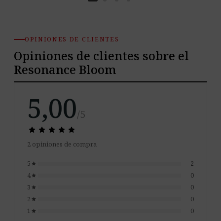
OPINIONES DE CLIENTES
Opiniones de clientes sobre el
Resonance Bloom
5,00
/5
star
star
star
star
star
star
star
star
star
star
2 opiniones de compra
5
2
star
4
0
star
3
0
star
2
0
star
1
0
star