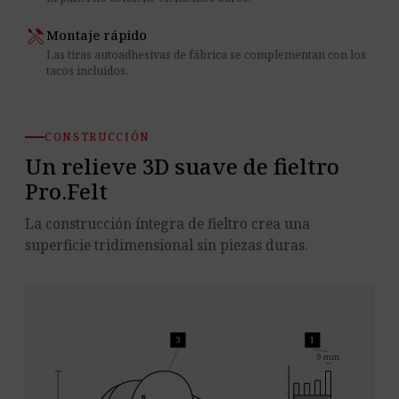
handyman
Montaje rápido
Las tiras autoadhesivas de fábrica se complementan con los
tacos incluidos.
CONSTRUCCIÓN
Un relieve 3D suave de fieltro
Pro.Felt
La construcción íntegra de fieltro crea una
superficie tridimensional sin piezas duras.
3
1
9 mm