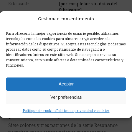
Fabricante
[por completar: sin datos del
fabricante]
Gestionar consentimiento
Para ofrecerle la mejor experiencia de usuario posible, utilizamos
Documentos y muestras
tecnologías como las cookies para almacenar y/o acceder a la
información de los dispositivos. Si acepta estas tecnologías, podremos
procesar datos como su comportamiento de navegación o
request_quote
Oferta para empresas
contacta con nosotros
identificadores únicos en este sitio web. Si no acepta o revoca su
consentimiento, esto puede afectar a determinadas características y
palette
Pide muestras de tejido a casa
ver el producto
funciones.
Aceptar
PROYECTOS
Ver preferencias
Un relieve que transforma la
Politique de cookies
Política de privacidad y cookies
pared con luz y sombra
Siete colores y tres patrones de la serie Resonance