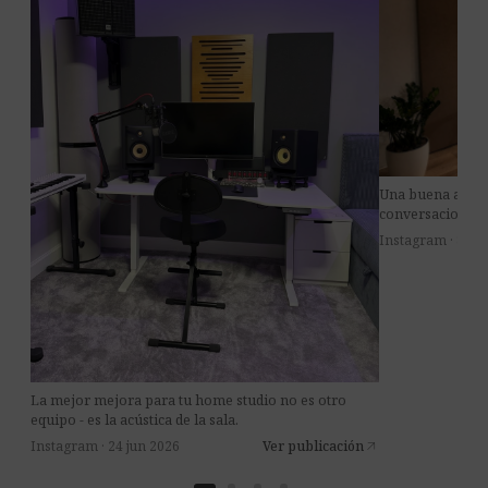
Una buena acústi
conversaciones m
Instagram · 8 jul
La mejor mejora para tu home studio no es otro
equipo - es la acústica de la sala.
Instagram · 24 jun 2026
Ver publicación
arrow_outward