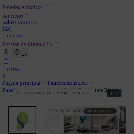
keyboard_arrow_down
Paneles Acústicos
keyboard_arrow_down
Servicios
Sobre Nosotros
FAQ
Contacto
keyboard_arrow_down
Versión de Idioma: ES
language
ES
shopping_bag
Carrito
0
keyboard_arrow_down
keyboard_arrow_down
Página principal
Paneles Acústicos
keyboard_arrow_down
Paneles para paredes y techos
Resonance Bloom
verified
FIELTRO PRO.FELT 9 MM · 7 COLORES
1 / 9
view_in_ar
Configura en 3D
PRÓXIMAMENTE