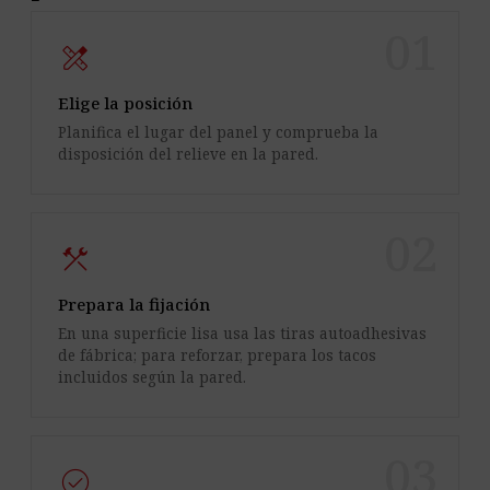
01
design_services
Elige la posición
Planifica el lugar del panel y comprueba la
disposición del relieve en la pared.
02
construction
Prepara la fijación
En una superficie lisa usa las tiras autoadhesivas
de fábrica; para reforzar, prepara los tacos
incluidos según la pared.
03
check_circle