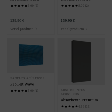
5,00 (2)
5,00 (2)
star
star
star
star
star
star
star
star
star
star
star
star
star
star
star
star
star
star
star
star
139,90
€
139,90
€
arrow_forward
arrow_forward
Ver el producto
Ver el producto
PANELES ACÚSTICOS
Pro.Felt Wave
ABSORBENTES
5,00 (1)
star
star
star
star
star
star
star
star
star
star
ACUSTICOS
Absorbente Premium
4,95 (19)
star
star
star
star
star
star
star
star
star
star