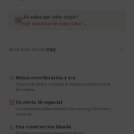
¿No sabes qué color elegir?
Pide muestras de materiales →
expand_more
toc
FAQ
EN ESTA PÁGINA
graphic_eq
Menos reverberación y eco
El panel de fieltro combina la función acústica con la
decorativa.
view_in_ar
Un efecto 3D espacial
La estructura tridimensional crea un juego de luces y
sombras.
touch_app
Una construcción blanda
El panel no contiene elementos duros.