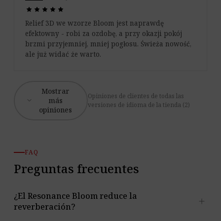
star
star
star
star
star
star
star
star
star
star
Relief 3D we wzorze Bloom jest naprawdę
efektowny - robi za ozdobę, a przy okazji pokój
brzmi przyjemniej, mniej pogłosu. Świeża nowość,
ale już widać że warto.
Mostrar
Opiniones de clientes de todas las
expand_more
más
versiones de idioma de la tienda (2)
opiniones
FAQ
Preguntas frecuentes
¿El Resonance Bloom reduce la
add
reverberación?