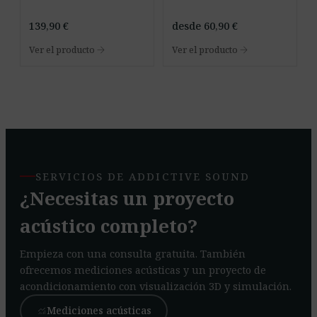
139,90
€
desde
60,90
€
arrow_forward
arrow_forward
Ver el producto
Ver el producto
SERVICIOS DE ADDICTIVE SOUND
¿Necesitas un proyecto
acústico completo?
Empieza con una consulta gratuita. También
ofrecemos mediciones acústicas y un proyecto de
acondicionamiento con visualización 3D y simulación.
Mediciones acústicas
monitoring