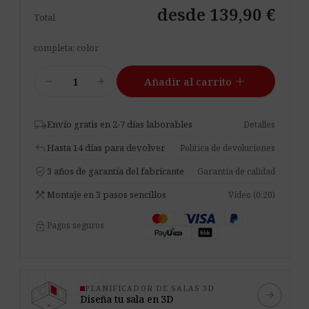
desde 139,90 €
Total
completa: color
Resonance
add
remove
add
Añadir al carrito
Bloom
cantidad
local_shipping
Envío gratis en 2-7 días laborables
Detalles
reply
Hasta 14 días para devolver
Política de devoluciones
verified_user
3 años de garantía del fabricante
Garantía de calidad
construction
Montaje en 3 pasos sencillos
Vídeo (0:20)
lock
Pagos seguros
PLANIFICADOR DE SALAS 3D
arrow_forward
Diseña tu sala en 3D