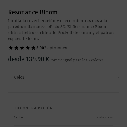
Resonance Bloom
Limita la reverberación y el eco mientras das a la
pared un llamativo efecto 3D. El Resonance Bloom
utiliza fieltro certificado Pro.Felt de 9 mm y el patrón
espacial Bloom.
star
star
star
star
star
star
star
star
star
star
5,00
2 opiniones
desde 139,90 €
precio igual para los 7 colores
Color
-
1
TU CONFIGURACIÓN
Color
a elegir
arrow_forward