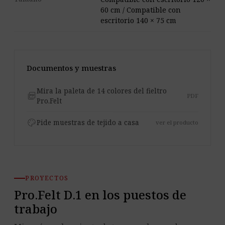
60 cm / Compatible con
escritorio 140 × 75 cm
Documentos y muestras
Mira la paleta de 14 colores del fieltro
picture_as_pdf
PDF
Pro.Felt
palette
Pide muestras de tejido a casa
ver el producto
PROYECTOS
Pro.Felt D.1 en los puestos de
trabajo