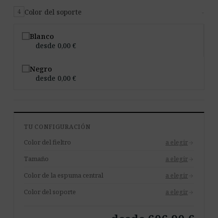
Color del soporte
-
4
Blanco
desde 0,00 €
Negro
desde 0,00 €
TU CONFIGURACIÓN
Color del fieltro
a elegir
arrow_forward
Tamaño
a elegir
arrow_forward
Color de la espuma central
a elegir
arrow_forward
Color del soporte
a elegir
arrow_forward