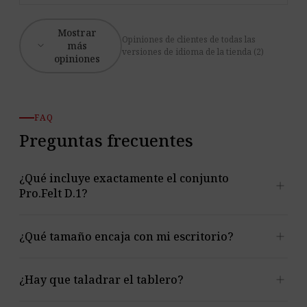
Mostrar
Opiniones de clientes de todas las
expand_more
más
versiones de idioma de la tienda (2)
opiniones
FAQ
Preguntas frecuentes
¿Qué incluye exactamente el conjunto
add
Pro.Felt D.1?
Cada variante incluye tres elementos independientes:
add
¿Qué tamaño encaja con mi escritorio?
dos paneles laterales y uno frontal. Las medidas
exactas de todas las piezas están en la sección
Medidas
Hay variantes para escritorios de 120 × 60 cm y 150 × 75
add
¿Hay que taladrar el tablero?
y precios
.
cm. Para ambos formatos también puedes elegir la
versión con paneles laterales que sobresalen 30 cm del