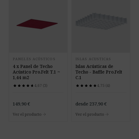
PANELES ACÚSTICOS
ISLAS ACUSTICAS
4 x Panel de Techo
Islas Acústicas de
Acústico Pro.Felt T.1 ~
Techo - Baffle Pro.Felt
1,44 m2
C.1
4,67 (3)
4,75 (4)
star
star
star
star
star
star
star
star
star
star
star
star
star
star
star
star
star
star
star
star
149,90
€
desde
237,90
€
arrow_forward
arrow_forward
Ver el producto
Ver el producto