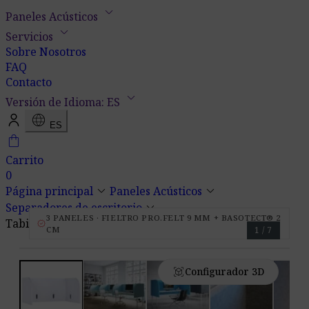
keyboard_arrow_down
Paneles Acústicos
keyboard_arrow_down
Servicios
Sobre Nosotros
FAQ
Contacto
keyboard_arrow_down
Versión de Idioma: ES
language
ES
shopping_bag
Carrito
0
keyboard_arrow_down
keyboard_arrow_down
Página principal
Paneles Acústicos
keyboard_arrow_down
Separadores de escritorio
3 PANELES · FIELTRO PRO.FELT 9 MM + BASOTECT® 2
Tabique Acústico para Escritorio Pro.Felt D.1
verified
CM
1 / 7
view_in_ar
Configurador 3D