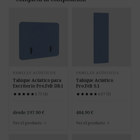
PANELES ACÚSTICOS
PANELES ACÚSTICOS
Tabique Acústico para
Tabique Acústico
Escritorio Pro.Felt DB.1
Pro.Felt S.1
4,75 (4)
4,67 (3)
star
star
star
star
star
star
star
star
star
star
star
star
star
star
star
star
star
star
star
star
desde
197,90
€
484,90
€
arrow_forward
arrow_forward
Ver el producto
Ver el producto