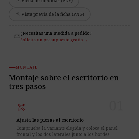
download
Ficha de medidas (PDF)
zoom_in
Vista previa de la ficha (PNG)
¿Necesitas una medida a pedido?
straighten
Solicita un presupuesto gratis →
MONTAJE
Montaje sobre el escritorio en
tres pasos
01
design_services
Ajusta las piezas al escritorio
Comprueba la variante elegida y coloca el panel
frontal y los dos laterales junto a los bordes