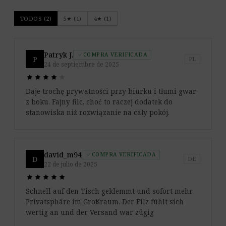
TODOS (2)
5★ (1)
4★ (1)
Patryk J.
COMPRA VERIFICADA
check
P
PL
24 de septiembre de 2025
star
star
star
star
star
star
star
star
star
star
Daje trochę prywatności przy biurku i tłumi gwar
z boku. Fajny filc, choć to raczej dodatek do
stanowiska niż rozwiązanie na cały pokój.
david_m94
COMPRA VERIFICADA
check
D
DE
22 de julio de 2025
star
star
star
star
star
star
star
star
star
star
Schnell auf den Tisch geklemmt und sofort mehr
Privatsphäre im Großraum. Der Filz fühlt sich
wertig an und der Versand war zügig