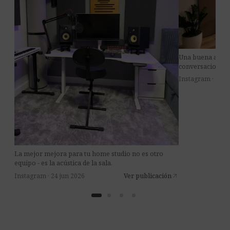
Una buena acústi
conversaciones m
Instagram · 8 jul
La mejor mejora para tu home studio no es otro
equipo - es la acústica de la sala.
Instagram · 24 jun 2026
Ver publicación
arrow_outward