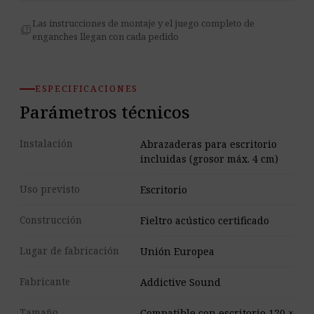
Las instrucciones de montaje y el juego completo de
quiz
enganches llegan con cada pedido
ESPECIFICACIONES
Parámetros técnicos
Instalación
Abrazaderas para escritorio
incluidas (grosor máx. 4 cm)
Uso previsto
Escritorio
Construcción
Fieltro acústico certificado
Lugar de fabricación
Unión Europea
Fabricante
Addictive Sound
Tamaño
Compatible con escritorio 120 ×