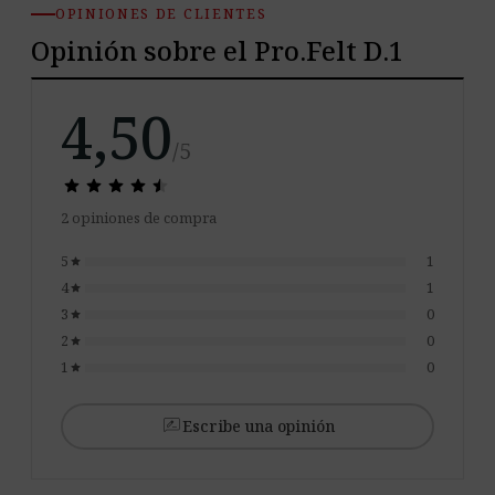
OPINIONES DE CLIENTES
Opinión sobre el Pro.Felt D.1
4,50
/5
star
star
star
star
star
star
star
star
star
star
2 opiniones de compra
5
1
star
4
1
star
3
0
star
2
0
star
1
0
star
rate_review
Escribe una opinión