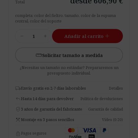
desde 606,90 €
Total
completa: color del fieltro, tamaño, color de la espuma
central, color del soporte
Tabique
add
remove
add
Añadir al carrito
Acústico
para
Escritorio
Solicitar tamaño a medida
Pro.Felt
¿Necesitas un tamaño no estándar? Prepararemos un
D.1
presupuesto individual.
cantidad
local_shipping
Envío gratis en 2-7 días laborables
Detalles
reply
Hasta 14 días para devolver
Política de devoluciones
verified_user
3 años de garantía del fabricante
Garantía de calidad
construction
Montaje en 3 pasos sencillos
Vídeo (0:20)
lock
Pagos seguros