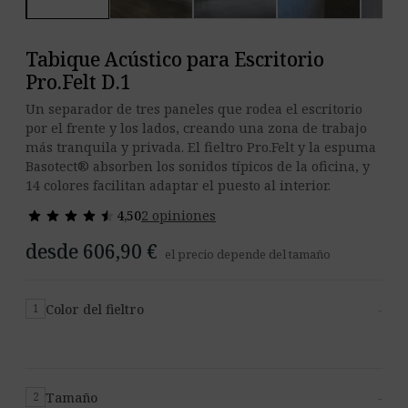
Tabique Acústico para Escritorio
Pro.Felt D.1
Un separador de tres paneles que rodea el escritorio
por el frente y los lados, creando una zona de trabajo
más tranquila y privada. El fieltro Pro.Felt y la espuma
Basotect® absorben los sonidos típicos de la oficina, y
14 colores facilitan adaptar el puesto al interior.
star
star
star
star
star
star
star
star
star
star
4,50
2 opiniones
desde 606,90 €
el precio depende del tamaño
Color del fieltro
-
1
Tamaño
-
2