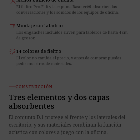
hearing_disabled
El fieltro Pro.Felt y la espuma Basotect® absorben las
conversaciones y los sonidos de los equipos de oficina.
desk
Montaje sin taladrar
Los enganches incluidos sirven para tableros de hasta 4 cm
de grosor.
palette
14 colores de fieltro
El color no cambia el precio, y antes de comprar puedes
pedir muestras de materiales.
CONSTRUCCIÓN
Tres elementos y dos capas
absorbentes
El conjunto D.1 protege el frente y los laterales del
escritorio, y sus materiales combinan la función
acústica con colores a juego con la oficina.