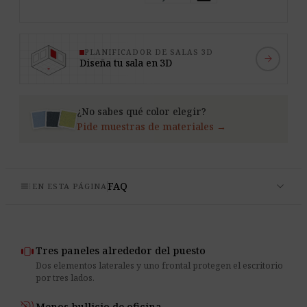
PLANIFICADOR DE SALAS 3D
arrow_forward
Diseña tu sala en 3D
¿No sabes qué color elegir?
Pide muestras de materiales →
expand_more
toc
FAQ
EN ESTA PÁGINA
view_carousel
Tres paneles alrededor del puesto
Dos elementos laterales y uno frontal protegen el escritorio
por tres lados.
Menos bullicio de oficina