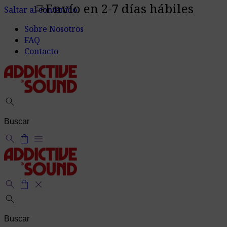
Envío en 2-7 días hábiles
delivery_truck_speed
Saltar al contenido
Sobre Nosotros
FAQ
Contacto
search
search
shopping_bag
menu
search
shopping_bag
close
search