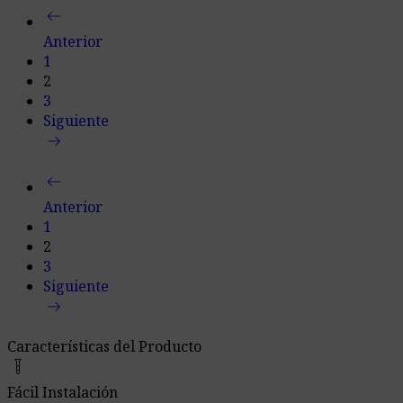
arrow_left_alt
Anterior
1
2
3
Siguiente
arrow_right_alt
arrow_left_alt
Anterior
1
2
3
Siguiente
arrow_right_alt
Características del Producto
home_improvement_and_tools
Fácil Instalación