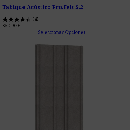
Tabique Acústico Pro.Felt S.2
(4)
350,90
€
add
Seleccionar Opciones