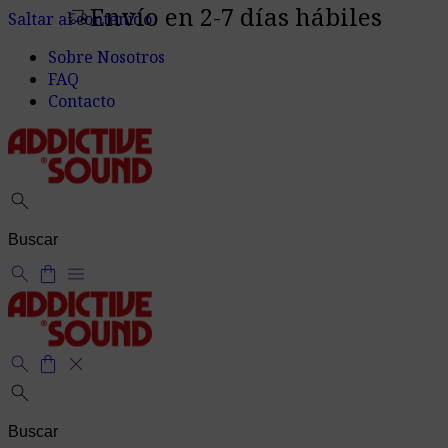
Envío en 2-7 días hábiles
delivery_truck_speed
Saltar al contenido
Sobre Nosotros
FAQ
Contacto
search
search
shopping_bag
menu
search
shopping_bag
close
search