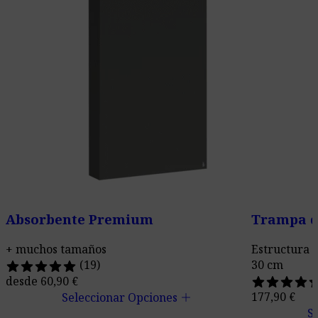
Absorbente Premium
Trampa d
+ muchos tamaños
Estructura o
(19)
30 cm
desde
60,90
€
add
177,90
€
Seleccionar Opciones
S