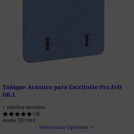
Tabique Acústico para Escritorio Pro.Felt
DB.1
+ muchos tamaños
(4)
desde
197,90
€
add
Seleccionar Opciones