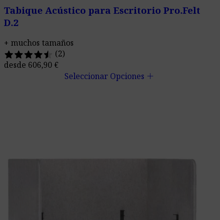
Tabique Acústico para Escritorio Pro.Felt
D.2
+ muchos tamaños
(2)
desde
606,90
€
add
Seleccionar Opciones