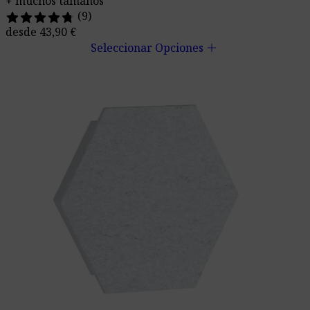
+ muchos tamaños
(9)
desde
43,90
€
add
Seleccionar Opciones