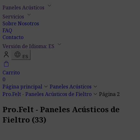
keyboard_arrow_down
Paneles Acústicos
keyboard_arrow_down
Servicios
Sobre Nosotros
FAQ
Contacto
keyboard_arrow_down
Versión de Idioma: ES
language
ES
shopping_bag
Carrito
0
keyboard_arrow_down
keyboard_arrow_down
Página principal
Paneles Acústicos
keyboard_arrow_down
Pro.Felt - Paneles Acústicos de Fieltro
Página 2
Pro.Felt - Paneles Acústicos de
Fieltro
(33)