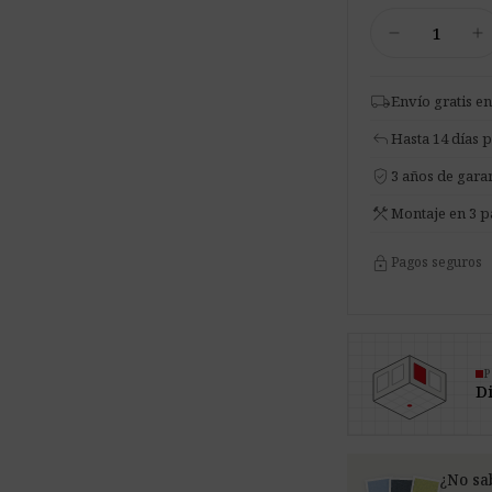
4
remove
add
x
Panel
de
local_shipping
Envío gratis en
Techo
reply
Hasta 14 días 
Acústico
verified_user
Pro.Felt
3 años de garan
T.3
construction
Montaje en 3 p
~
1,44
lock
Pagos seguros
m2
cantidad
P
Di
¿No sa