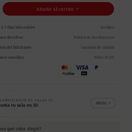
add
Añadir al carrito
 2-7 días laborables
Detalles
para devolver
Política de devoluciones
tía del fabricante
Garantía de calidad
asos sencillos
Vídeo (0:20)
LANIFICADOR DE SALAS 3D
arrow_forward
Abrir
seña tu sala en 3D
bes qué color elegir?