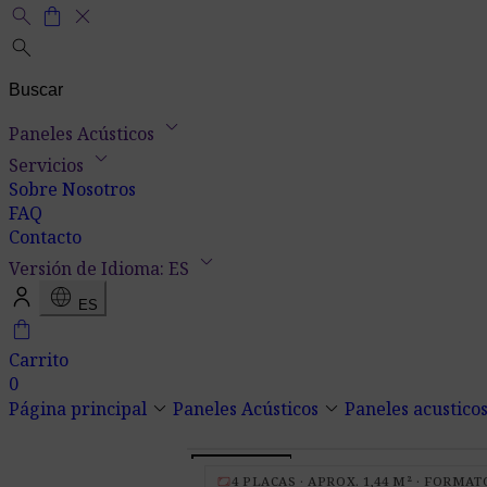
search
shopping_bag
close
search
keyboard_arrow_down
Paneles Acústicos
keyboard_arrow_down
Servicios
Sobre Nosotros
FAQ
Contacto
keyboard_arrow_down
Versión de Idioma: ES
language
ES
shopping_bag
Carrito
0
keyboard_arrow_down
keyboard_arrow_down
Página principal
Paneles Acústicos
Paneles acusticos
aspect_ratio
4 PLACAS · APROX. 1,44 M² · FORMATO