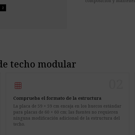
composición y mantener e
2
 de techo modular
02
grid_on
Comprueba el formato de la estructura
La placa de 59 × 59 cm encaja en los huecos estándar
para placas de 60 × 60 cm; las fuentes no requieren
ninguna modificación adicional de la estructura del
techo.