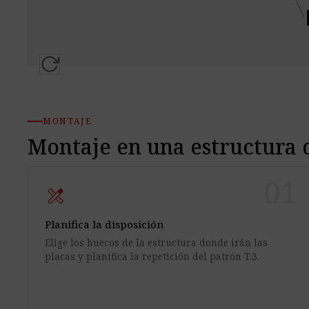
MONTAJE
Montaje en una estructura
01
design_services
Planifica la disposición
Elige los huecos de la estructura donde irán las
placas y planifica la repetición del patrón T.3.