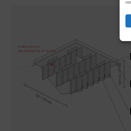
con
onda sonora
absorbida en el fieltro
aprox. 10 cm
59 × 59 cm