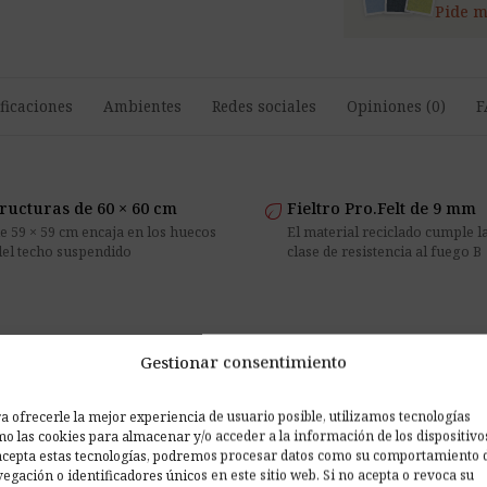
Pide m
ficaciones
Ambientes
Redes sociales
Opiniones (0)
F
eco
ructuras de 60 × 60 cm
Fieltro Pro.Felt de 9 mm
de 59 × 59 cm encaja en los huecos
El material reciclado cumple l
del techo suspendido
clase de resistencia al fuego B
Gestionar consentimiento
ro Pro.Felt
a ofrecerle la mejor experiencia de usuario posible, utilizamos tecnologías
con un formato adaptado a las
o las cookies para almacenar y/o acceder a la información de los dispositivo
acepta estas tecnologías, podremos procesar datos como su comportamiento 
egación o identificadores únicos en este sitio web. Si no acepta o revoca su