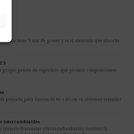
lt
rtificado tiene 9 mm de grosor y es el elemento que absorbe
T.3
u propio patrón de superficie, que permite composiciones
cm
stá pensada para huecos de 60 × 60 cm en sistemas estándar
es intercambiables
r permite desmontar placas individuales, cambiar la