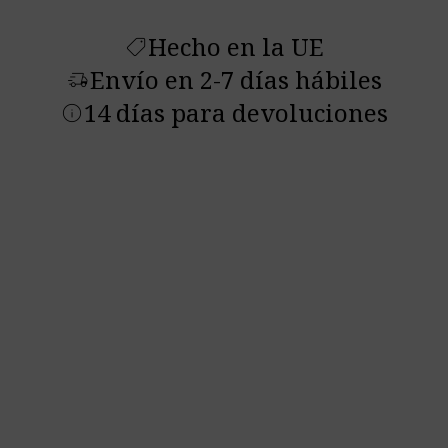
Hecho en la UE
shoppingmode
Envío en 2-7 días hábiles
delivery_truck_speed
14 días para devoluciones
info