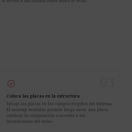
l acceso a las instalaciones sobre el techo.
03
check_circle
Coloca las placas en la estructura
Encaja las placas en los campos elegidos del sistema.
El montaje modular permite luego sacar una placa,
cambiar la composición o acceder a las
instalaciones del techo.