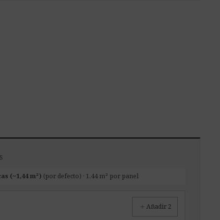
S
cas (~1,44 m²)
(por defecto) · 1,44 m² por panel
add
Añadir 2