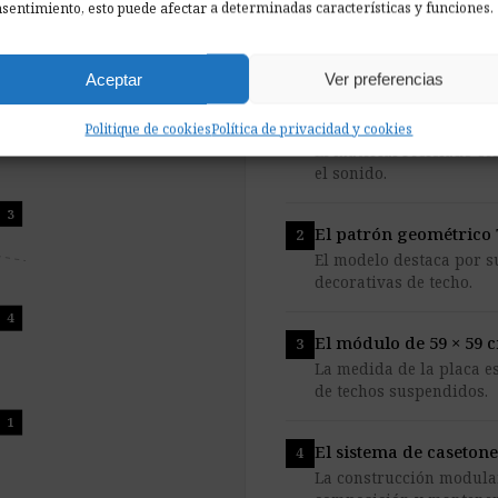
sentimiento, esto puede afectar a determinadas características y funciones.
Aceptar
Ver preferencias
Fieltro acústico Pro.Fe
Politique de cookies
Política de privacidad y cookies
El material reciclado ce
el sonido.
3
El patrón geométrico 
El modelo destaca por s
decorativas de techo.
4
El módulo de 59 × 59 
La medida de la placa e
de techos suspendidos.
1
El sistema de caseton
La construcción modula