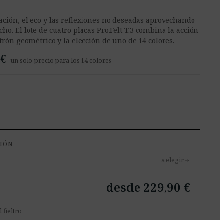
ación, el eco y las reflexiones no deseadas aprovechando
echo. El lote de cuatro placas Pro.Felt T.3 combina la acción
trón geométrico y la elección de uno de 14 colores.
 €
un solo precio para los 14 colores
-
CIÓN
a elegir
arrow_forward
desde 229,90 €
 fieltro