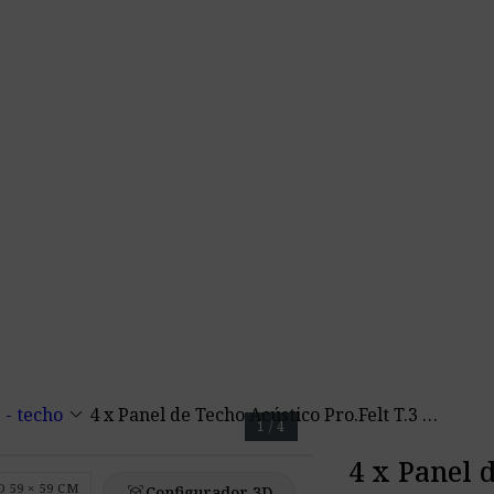
keyboard_arrow_down
 - techo
4 x Panel de Techo Acústico Pro.Felt T.3 ~ 1,44 m2
1 / 4
4 x Panel d
 59 × 59 CM
view_in_ar
Configurador 3D