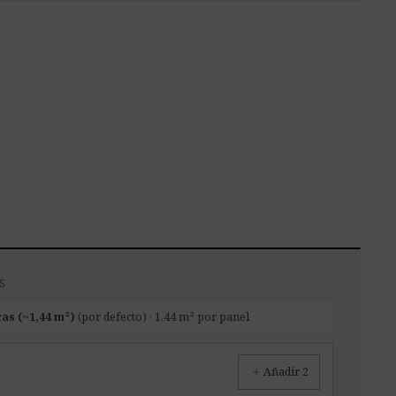
S
cas (~1,44 m²)
(por defecto) · 1,44 m² por panel
add
Añadir 2