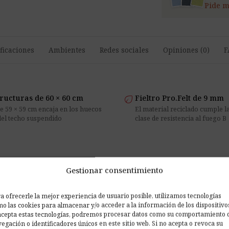
Pide m
ficaciones
Ambientes
Redes sociales
Opiniones (0)
F
eco
ructuras de 60 × 60 cm
Fieltro Pro.Felt de 9 mm
de 59 × 59 cm encaja en los huecos
El material reciclado cumple l
del techo suspendido
clase de resistencia al fuego B
Gestionar consentimiento
ro Pro.Felt
a ofrecerle la mejor experiencia de usuario posible, utilizamos tecnologías
con un formato adaptado a las
o las cookies para almacenar y/o acceder a la información de los dispositivo
acepta estas tecnologías, podremos procesar datos como su comportamiento 
egación o identificadores únicos en este sitio web. Si no acepta o revoca su