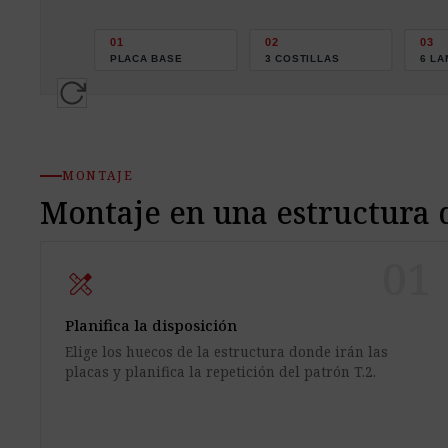
01
02
03
PLACA BASE
3 COSTILLAS
6 LA
MONTAJE
Montaje en una estructura
01
design_services
Planifica la disposición
Elige los huecos de la estructura donde irán las
placas y planifica la repetición del patrón T.2.