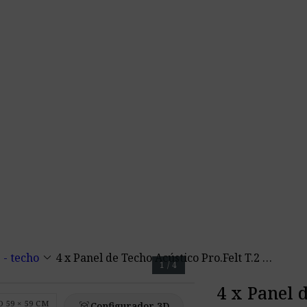
keyboard_arrow_down
 - techo
4 x Panel de Techo Acústico Pro.Felt T.2 ~ 1,44 m2
1 / 4
4 x Panel d
 59 × 59 CM
view_in_ar
Configurador 3D