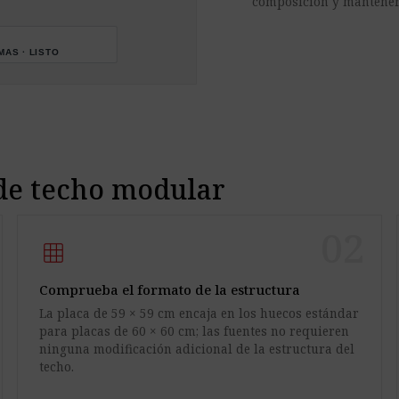
composición y mantener e
MAS · LISTO
 de techo modular
02
grid_on
Comprueba el formato de la estructura
La placa de 59 × 59 cm encaja en los huecos estándar
para placas de 60 × 60 cm; las fuentes no requieren
ninguna modificación adicional de la estructura del
techo.