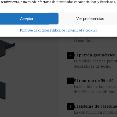
sentimiento, esto puede afectar a determinadas características y funciones.
Aceptar
Ver preferencias
Fieltro acústico Pro.Fe
Politique de cookies
Política de privacidad y cookies
El material reciclado ce
el sonido.
El patrón geométrico 
El modelo destaca por s
decorativas de techo.
El módulo de 59 × 59 
La medida de la placa e
de techos suspendidos.
El sistema de caseton
La construcción modula