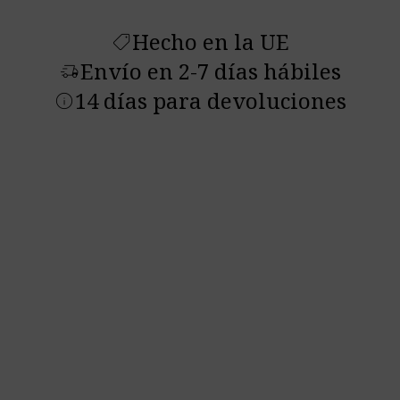
Hecho en la UE
shoppingmode
Envío en 2-7 días hábiles
delivery_truck_speed
14 días para devoluciones
info