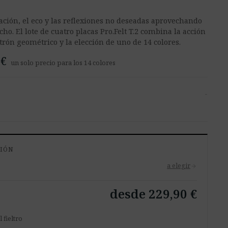
ación, el eco y las reflexiones no deseadas aprovechando
echo. El lote de cuatro placas Pro.Felt T.2 combina la acción
trón geométrico y la elección de uno de 14 colores.
 €
un solo precio para los 14 colores
-
CIÓN
a elegir
arrow_forward
desde 229,90 €
 fieltro