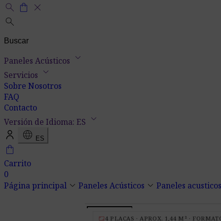
search
shopping_bag
close
search
keyboard_arrow_down
Paneles Acústicos
keyboard_arrow_down
Servicios
Sobre Nosotros
FAQ
Contacto
keyboard_arrow_down
Versión de Idioma: ES
language
ES
shopping_bag
Carrito
0
keyboard_arrow_down
keyboard_arrow_down
Página principal
Paneles Acústicos
Paneles acusticos
aspect_ratio
4 PLACAS · APROX. 1,44 M² · FORMATO