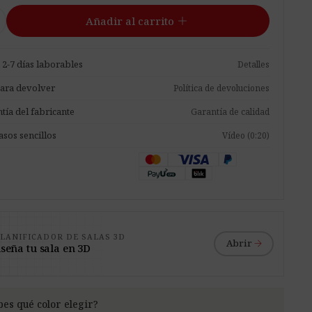
add
Añadir al carrito
 2-7 días laborables
Detalles
para devolver
Política de devoluciones
tía del fabricante
Garantía de calidad
asos sencillos
Vídeo (0:20)
LANIFICADOR DE SALAS 3D
arrow_forward
Abrir
seña tu sala en 3D
bes qué color elegir?