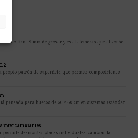
lt
rtificado tiene 9 mm de grosor y es el elemento que absorbe
T.2
u propio patrón de superficie, que permite composiciones
cm
stá pensada para huecos de 60 × 60 cm en sistemas estándar
es intercambiables
r permite desmontar placas individuales, cambiar la