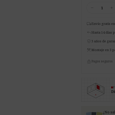
4
remove
add
x
Panel
de
local_shipping
Envío gratis en
Techo
reply
Hasta 14 días 
Acústico
verified_user
Pro.Felt
3 años de garan
T.2
construction
Montaje en 3 p
~
1,44
lock
Pagos seguros
m2
cantidad
P
Di
¿No sa