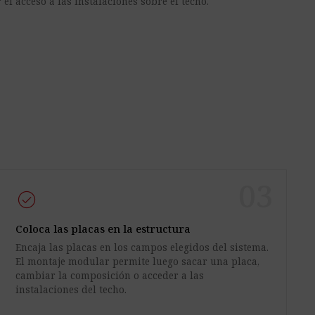
l acceso a las instalaciones sobre el techo.
03
check_circle
Coloca las placas en la estructura
Encaja las placas en los campos elegidos del sistema.
El montaje modular permite luego sacar una placa,
cambiar la composición o acceder a las
instalaciones del techo.