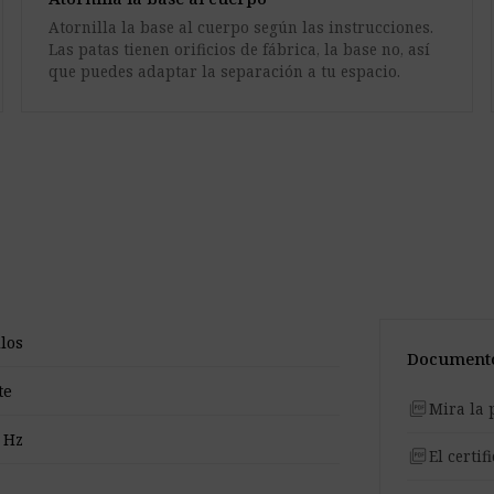
Atornilla la base al cuerpo según las instrucciones.
Las patas tienen orificios de fábrica, la base no, así
que puedes adaptar la separación a tu espacio.
llos
Documento
te
picture_as_pdf
Mira la 
 Hz
picture_as_pdf
El certif