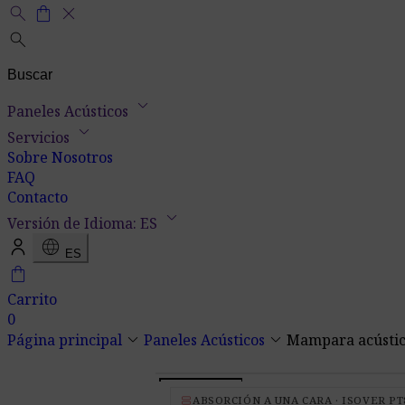
search
shopping_bag
close
search
keyboard_arrow_down
Paneles Acústicos
keyboard_arrow_down
Servicios
Sobre Nosotros
FAQ
Contacto
keyboard_arrow_down
Versión de Idioma: ES
language
ES
shopping_bag
Carrito
0
keyboard_arrow_down
keyboard_arrow_down
Página principal
Paneles Acústicos
Mampara acústic
view_agenda
ABSORCIÓN A UNA CARA · ISOVER PT