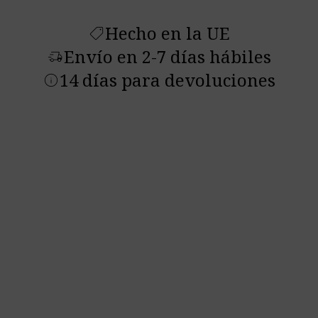
Hecho en la UE
shoppingmode
Envío en 2-7 días hábiles
delivery_truck_speed
14 días para devoluciones
info