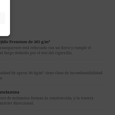
tejido Premium de 265 g/m²
transparente está reforzado con un forro y cumple el
al fuego definido por el test del cigarrillo.
nsidad de aprox. 80 kg/m³, tiene clase de incombustibilidad
o.
e melamina
lero de melamina forman la construcción, y la trasera
arácter direccional.