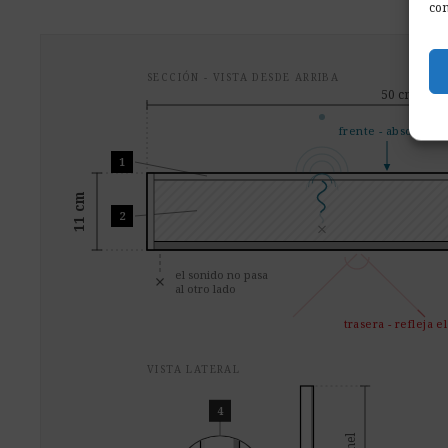
con
SECCIÓN - VISTA DESDE ARRIBA
50 cm - an
frente - absorbe e
1
11 cm
2
el sonido no pasa
al otro lado
trasera - refleja e
VISTA LATERAL
4