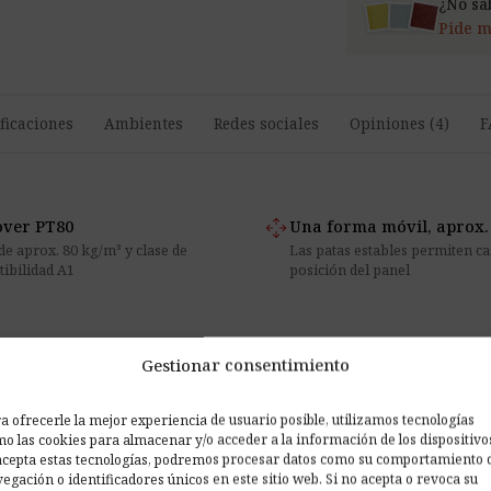
¿No sa
Pide m
ficaciones
Ambientes
Redes sociales
Opiniones (4)
F
open_with
over PT80
Una forma móvil, aprox.
de aprox. 80 kg/m³ y clase de
Las patas estables permiten c
ibilidad A1
posición del panel
Gestionar consentimiento
rigidizada
a ofrecerle la mejor experiencia de usuario posible, utilizamos tecnologías
o las cookies para almacenar y/o acceder a la información de los dispositivo
 relleno Isover PT80, construcción
acepta estas tecnologías, podremos procesar datos como su comportamiento 
egación o identificadores únicos en este sitio web. Si no acepta o revoca su