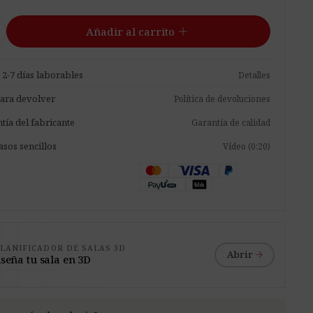
add
Añadir al carrito
 2-7 días laborables
Detalles
para devolver
Política de devoluciones
tía del fabricante
Garantía de calidad
asos sencillos
Vídeo (0:20)
LANIFICADOR DE SALAS 3D
arrow_forward
Abrir
seña tu sala en 3D