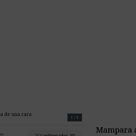
a de una cara
1 / 4
Mampara a
80
view_in_ar
Configurador 3D