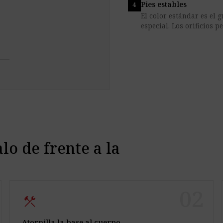
Pies estables
El color estándar es el 
especial. Los orificios 
alo de frente a la
02
construction
Atornilla la base al cuerpo