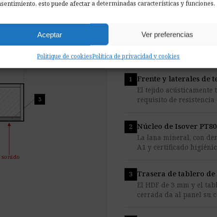
sentimiento, esto puede afectar a determinadas características y funciones.
Aceptar
Ver preferencias
chura
Politique de cookies
Política de privacidad y cookies
l sonido
Frente y laterales de 
El tejido acústicamente 
3
requisito de resistencia 
Núcleo de Isover PT80
La lana mineral, con de
A1 y certificado higiénic
l sonido
Trasera de tablero d
El HDF de 3 mm y el tab
cerrada da al panel su c