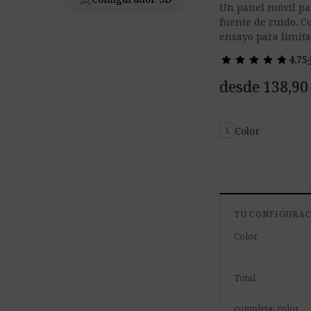
Un panel móvil par
fuente de ruido. Co
ensayo para limitar
star
star
star
star
star
star
star
star
star
star
4,75
desde 138,90
Color
1
TU CONFIGURA
Color
Total
completa: color