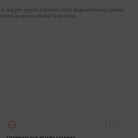
gris; los pies negros o blancos están disponibles bajo pedido
permiten asegurar además la posición.
03
check_circle
Oriéntalo por el lado correcto