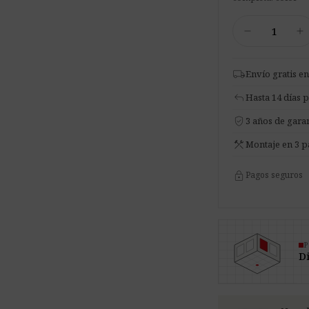
Mampara
remove
add
acústica
de
una
local_shipping
Envío gratis en
cara
reply
Hasta 14 días 
cantidad
verified_user
3 años de garan
construction
Montaje en 3 p
lock
Pagos seguros
P
Di