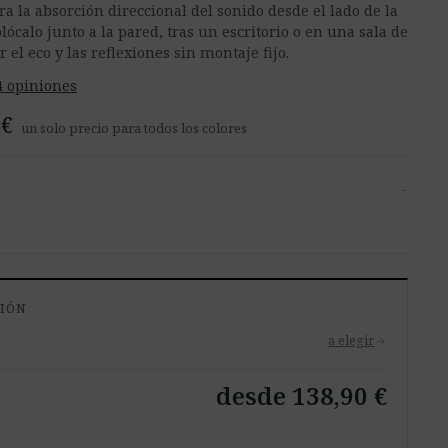
a la absorción direccional del sonido desde el lado de la
lócalo junto a la pared, tras un escritorio o en una sala de
 el eco y las reflexiones sin montaje fijo.
4 opiniones
 €
un solo precio para todos los colores
-
CIÓN
a elegir
arrow_forward
desde 138,90 €