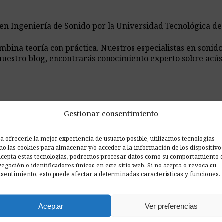
 en Ingeniería de Sonido por la Universidad Tecnológica d
ina teoría con práctica. Nuestros especialistas en sonido,
nuestro blog, encontrarás conocimiento experto sobre acús
Gestionar consentimiento
a ofrecerle la mejor experiencia de usuario posible, utilizamos tecnologías
o las cookies para almacenar y/o acceder a la información de los dispositivo
acepta estas tecnologías, podremos procesar datos como su comportamiento 
egación o identificadores únicos en este sitio web. Si no acepta o revoca su
sentimiento, esto puede afectar a determinadas características y funciones.
Aceptar
Ver preferencias
ciona?