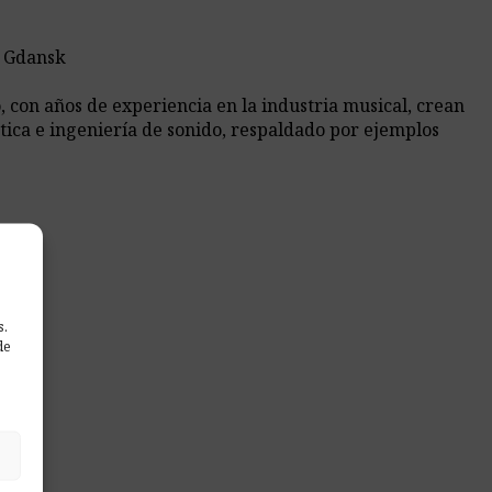
e Gdansk
 con años de experiencia en la industria musical, crean
tica e ingeniería de sonido, respaldado por ejemplos
s.
de