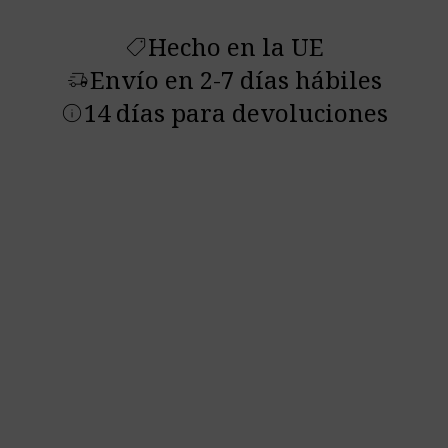
Hecho en la UE
shoppingmode
Envío en 2-7 días hábiles
delivery_truck_speed
14 días para devoluciones
info