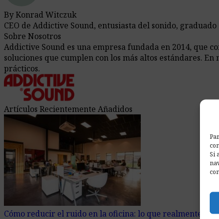
By Konrad Witczuk
CEO de Addictive Sound, entusiasta del sonido, graduado
Sobre Nosotros
Addictive Sound es una empresa fundada en 2014, que comb
soluciones que cumplen con los más altos estándares. En 
prácticos.
Artículos Recientemente Añadidos
Par
com
Si 
nav
con
Cómo reducir el ruido en la oficina: lo que realmente fun