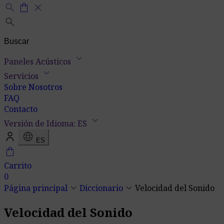
search
shopping_bag
close
search
keyboard_arrow_down
Paneles Acústicos
keyboard_arrow_down
Servicios
Sobre Nosotros
FAQ
Contacto
keyboard_arrow_down
Versión de Idioma: ES
language
ES
shopping_bag
Carrito
0
keyboard_arrow_down
keyboard_arrow_down
Página principal
Diccionario
Velocidad del Sonido
Velocidad del Sonido