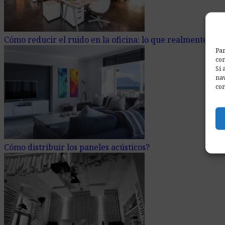
Cómo reducir el ruido en la oficina: lo que realmente fun
Par
com
Si 
nav
con
Cómo distribuir los paneles acústicos?