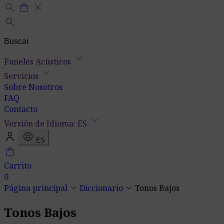
search
shopping_bag
close
search
keyboard_arrow_down
Paneles Acústicos
keyboard_arrow_down
Servicios
Sobre Nosotros
FAQ
Contacto
keyboard_arrow_down
Versión de Idioma: ES
language
ES
shopping_bag
Carrito
0
keyboard_arrow_down
keyboard_arrow_down
Página principal
Diccionario
Tonos Bajos
Tonos Bajos