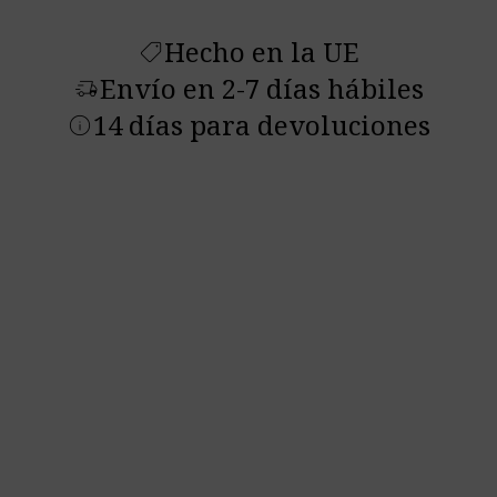
Hecho en la UE
shoppingmode
Envío en 2-7 días hábiles
delivery_truck_speed
14 días para devoluciones
info