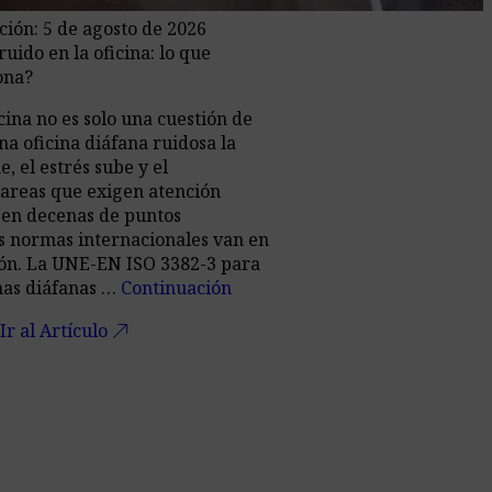
ción: 5 de agosto de 2026
uido en la oficina: lo que
ona?
icina no es solo una cuestión de
a oficina diáfana ruidosa la
, el estrés sube y el
areas que exigen atención
 en decenas de puntos
s normas internacionales van en
ión. La UNE-EN ISO 3382-3 para
inas diáfanas …
Continuación
call_made
Ir al Artículo