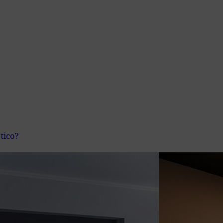
tico?