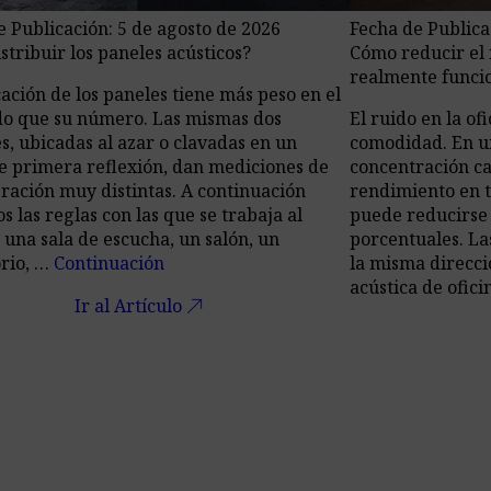
e Publicación: 5 de agosto de 2026
Fecha de Publica
stribuir los paneles acústicos?
Cómo reducir el r
realmente funci
cación de los paneles tiene más peso en el
do que su número. Las mismas dos
El ruido en la of
s, ubicadas al azar o clavadas en un
comodidad. En un
e primera reflexión, dan mediciones de
concentración cae
ración muy distintas. A continuación
rendimiento en t
 las reglas con las que se trabaja al
puede reducirse
 una sala de escucha, un salón, un
porcentuales. La
rio, …
Continuación
la misma direcc
acústica de ofic
call_made
Ir al Artículo