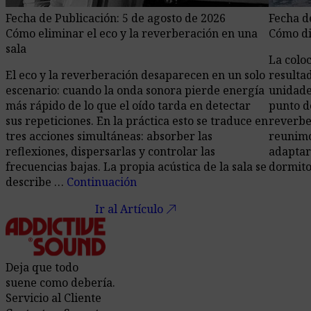
Fecha de Publicación: 5 de agosto de 2026
Fecha d
Cómo eliminar el eco y la reverberación en una
Cómo di
sala
La colo
El eco y la reverberación desaparecen en un solo
resulta
escenario: cuando la onda sonora pierde energía
unidade
más rápido de lo que el oído tarda en detectar
punto d
sus repeticiones. En la práctica esto se traduce en
reverbe
tres acciones simultáneas: absorber las
reunimos
reflexiones, dispersarlas y controlar las
adaptar
frecuencias bajas. La propia acústica de la sala se
dormito
describe …
Continuación
call_made
Ir al Artículo
Deja que todo
suene como debería.
Servicio al Cliente