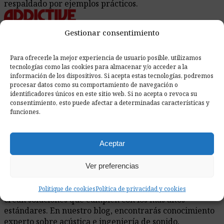
respaldado por ejemplos prácticos.
Gestionar consentimiento
Compartir Publicación
link
mail
Para ofrecerle la mejor experiencia de usuario posible, utilizamos
tecnologías como las cookies para almacenar y/o acceder a la
información de los dispositivos. Si acepta estas tecnologías, podremos
procesar datos como su comportamiento de navegación o
identificadores únicos en este sitio web. Si no acepta o revoca su
consentimiento, esto puede afectar a determinadas características y
By Konrad Witczuk
funciones.
CEO de Addictive Sound, entusiasta del sonido,
graduado en Ingeniería de Sonido por la Universidad
Tecnológica de Gdansk
Aceptar
Sobre Nosotros
Addictive Sound es una empresa fundada en 2014, que
Ver preferencias
combina teoría con práctica. Nuestros especialistas en
sonido, con años de experiencia en la industria musical,
Politique de cookies
Política de privacidad y cookies
crean soluciones que cumplen con los más altos
estándares. En nuestro blog, encontrarás conocimiento
experto sobre acústica e ingeniería de sonido,