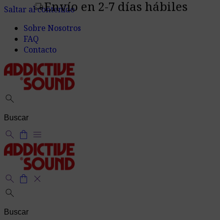
Envío en 2-7 días hábiles
delivery_truck_speed
Saltar al contenido
Sobre Nosotros
FAQ
Contacto
search
search
shopping_bag
menu
search
shopping_bag
close
search