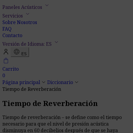
keyboard_arrow_down
Paneles Acústicos
keyboard_arrow_down
Servicios
Sobre Nosotros
FAQ
Contacto
keyboard_arrow_down
Versión de Idioma: ES
language
ES
shopping_bag
Carrito
0
keyboard_arrow_down
keyboard_arrow_down
Página principal
Diccionario
Tiempo de Reverberación
Tiempo de Reverberación
Tiempo de reverberación – se define como el tiempo
necesario para que el nivel de presión acústica
disminuya en 60 decibelios después de que se haya