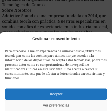
Tecnológica de Gdansk
Sobre Nosotros
Addictive Sound es una empresa fundada en 2014, que
combina teoría con práctica. Nuestros especialistas en
sonido, con años de experiencia en la industria musical,
crean soluciones que cumplen con los más altos
estándares. En nuestro blog, encontrarás conocimiento
Gestionar consentimiento
experto sobre acústica e ingeniería de sonido,
respaldado por ejemplos prácticos.
Para ofrecerle la mejor experiencia de usuario posible, utilizamos
tecnologías como las cookies para almacenar y/o acceder a la
información de los dispositivos. Si acepta estas tecnologías, podremos
procesar datos como su comportamiento de navegación o
Artículos Recientemente Añadidos
identificadores únicos en este sitio web. Si no acepta o revoca su
consentimiento, esto puede afectar a determinadas características y
funciones.
Aceptar
Ver preferencias