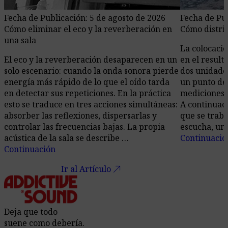
Fecha de Publicación: 5 de agosto de 2026
Fecha de Pub
Cómo eliminar el eco y la reverberación en
Cómo distrib
una sala
La colocació
El eco y la reverberación desaparecen en un
en el resul
solo escenario: cuando la onda sonora pierde
dos unidades
energía más rápido de lo que el oído tarda
un punto de
en detectar sus repeticiones. En la práctica
mediciones 
esto se traduce en tres acciones simultáneas:
A continuaci
absorber las reflexiones, dispersarlas y
que se traba
controlar las frecuencias bajas. La propia
escucha, un 
acústica de la sala se describe …
Continuació
Continuación
call_made
Ir al Artículo
Deja que todo
suene como debería.