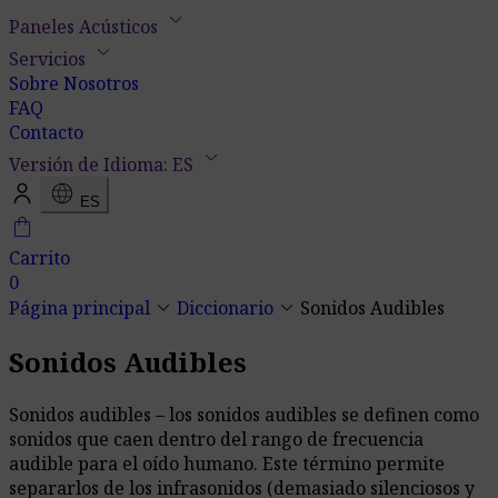
keyboard_arrow_down
Paneles Acústicos
keyboard_arrow_down
Servicios
Sobre Nosotros
FAQ
Contacto
keyboard_arrow_down
Versión de Idioma: ES
language
ES
shopping_bag
Carrito
0
keyboard_arrow_down
keyboard_arrow_down
Página principal
Diccionario
Sonidos Audibles
Sonidos Audibles
Sonidos audibles – los sonidos audibles se definen como
sonidos que caen dentro del rango de frecuencia
audible para el oído humano. Este término permite
separarlos de los infrasonidos (demasiado silenciosos y