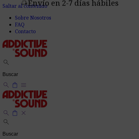
Envío en 2-7 días hábiles
delivery_truck_speed
Saltar al contenido
Sobre Nosotros
FAQ
Contacto
search
search
shopping_bag
menu
search
shopping_bag
close
search