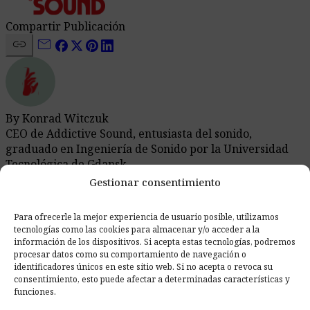
Compartir Publicación
link
mail
By Konrad Witczuk
CEO de Addictive Sound, entusiasta del sonido,
graduado en Ingeniería de Sonido por la Universidad
Tecnológica de Gdansk
Sobre Nosotros
Gestionar consentimiento
Addictive Sound es una empresa fundada en 2014, que
combina teoría con práctica. Nuestros especialistas en
Para ofrecerle la mejor experiencia de usuario posible, utilizamos
sonido, con años de experiencia en la industria musical,
tecnologías como las cookies para almacenar y/o acceder a la
crean soluciones que cumplen con los más altos
información de los dispositivos. Si acepta estas tecnologías, podremos
estándares. En nuestro blog, encontrarás conocimiento
procesar datos como su comportamiento de navegación o
identificadores únicos en este sitio web. Si no acepta o revoca su
experto sobre acústica e ingeniería de sonido,
consentimiento, esto puede afectar a determinadas características y
respaldado por ejemplos prácticos.
funciones.