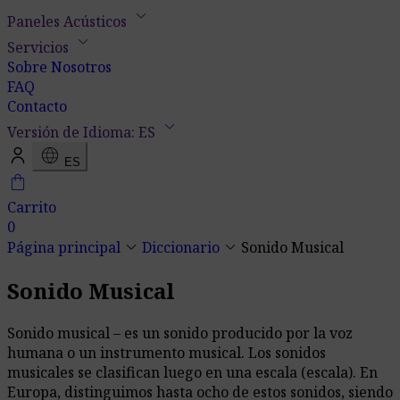
keyboard_arrow_down
Paneles Acústicos
keyboard_arrow_down
Servicios
Sobre Nosotros
FAQ
Contacto
keyboard_arrow_down
Versión de Idioma: ES
language
ES
shopping_bag
Carrito
0
keyboard_arrow_down
keyboard_arrow_down
Página principal
Diccionario
Sonido Musical
Sonido Musical
Sonido musical – es un sonido producido por la voz
humana o un instrumento musical. Los sonidos
musicales se clasifican luego en una escala (escala). En
Europa, distinguimos hasta ocho de estos sonidos, siendo