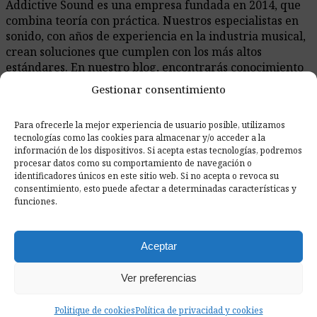
Addictive Sound es una empresa fundada en 2014, que
combina teoría con práctica. Nuestros especialistas en
sonido, con años de experiencia en la industria musical,
crean soluciones que cumplen con los más altos
estándares. En nuestro blog, encontrarás conocimiento
experto sobre acústica e ingeniería de sonido,
Gestionar consentimiento
respaldado por ejemplos prácticos.
Para ofrecerle la mejor experiencia de usuario posible, utilizamos
tecnologías como las cookies para almacenar y/o acceder a la
información de los dispositivos. Si acepta estas tecnologías, podremos
Artículos Recientemente Añadidos
procesar datos como su comportamiento de navegación o
identificadores únicos en este sitio web. Si no acepta o revoca su
consentimiento, esto puede afectar a determinadas características y
funciones.
Aceptar
Ver preferencias
Cómo reducir el ruido en la oficina: lo que realmente
Politique de cookies
Política de privacidad y cookies