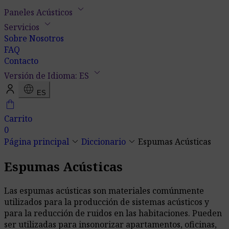
keyboard_arrow_down
Paneles Acústicos
keyboard_arrow_down
Servicios
Sobre Nosotros
FAQ
Contacto
keyboard_arrow_down
Versión de Idioma: ES
language
ES
shopping_bag
Carrito
0
keyboard_arrow_down
keyboard_arrow_down
Página principal
Diccionario
Espumas Acústicas
Espumas Acústicas
Las espumas acústicas son materiales comúnmente
utilizados para la producción de sistemas acústicos y
para la reducción de ruidos en las habitaciones. Pueden
ser utilizadas para insonorizar apartamentos, oficinas,