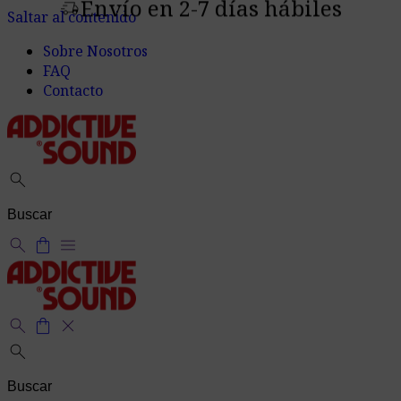
Envío en 2-7 días hábiles
delivery_truck_speed
Saltar al contenido
Sobre Nosotros
FAQ
Contacto
search
search
shopping_bag
menu
search
shopping_bag
close
search