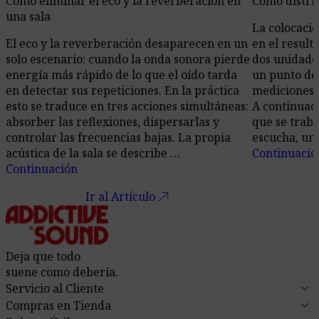
Cómo eliminar el eco y la reverberación en
Cómo distrib
una sala
La colocació
El eco y la reverberación desaparecen en un
en el resul
solo escenario: cuando la onda sonora pierde
dos unidades
energía más rápido de lo que el oído tarda
un punto de
en detectar sus repeticiones. En la práctica
mediciones 
esto se traduce en tres acciones simultáneas:
A continuaci
absorber las reflexiones, dispersarlas y
que se traba
controlar las frecuencias bajas. La propia
escucha, un 
acústica de la sala se describe …
Continuació
Continuación
call_made
Ir al Artículo
Deja que todo
suene como debería.
keyboard_arrow_down
Servicio al Cliente
keyboard_arrow_down
Compras en Tienda