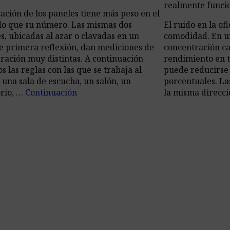
realmente funci
cación de los paneles tiene más peso en el
do que su número. Las mismas dos
El ruido en la of
s, ubicadas al azar o clavadas en un
comodidad. En un
e primera reflexión, dan mediciones de
concentración cae
ración muy distintas. A continuación
rendimiento en t
 las reglas con las que se trabaja al
puede reducirse
 una sala de escucha, un salón, un
porcentuales. La
rio, …
Continuación
la misma direcc
acústica de ofic
call_made
Ir al Artículo