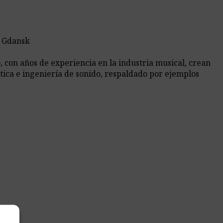
e Gdansk
 con años de experiencia en la industria musical, crean
tica e ingeniería de sonido, respaldado por ejemplos