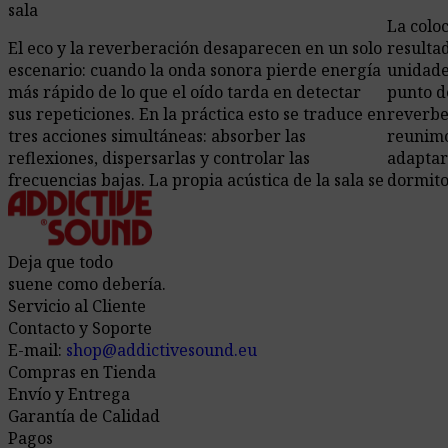
sala
La colo
El eco y la reverberación desaparecen en un solo
resulta
escenario: cuando la onda sonora pierde energía
unidade
más rápido de lo que el oído tarda en detectar
punto d
sus repeticiones. En la práctica esto se traduce en
reverbe
tres acciones simultáneas: absorber las
reunimos
reflexiones, dispersarlas y controlar las
adaptar
frecuencias bajas. La propia acústica de la sala se
dormito
describe …
Continuación
call_made
Ir al Artículo
Deja que todo
suene como debería.
Servicio al Cliente
Contacto y Soporte
E-mail:
shop@addictivesound.eu
Compras en Tienda
Envío y Entrega
Garantía de Calidad
Pagos