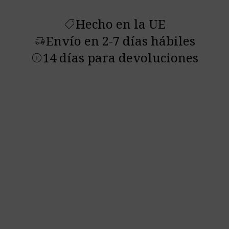
Hecho en la UE
shoppingmode
Envío en 2-7 días hábiles
delivery_truck_speed
14 días para devoluciones
info