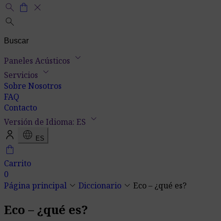
search
shopping_bag
close
search
keyboard_arrow_down
Paneles Acústicos
keyboard_arrow_down
Servicios
Sobre Nosotros
FAQ
Contacto
keyboard_arrow_down
Versión de Idioma: ES
language
ES
shopping_bag
Carrito
0
keyboard_arrow_down
keyboard_arrow_down
Página principal
Diccionario
Eco – ¿qué es?
Eco – ¿qué es?