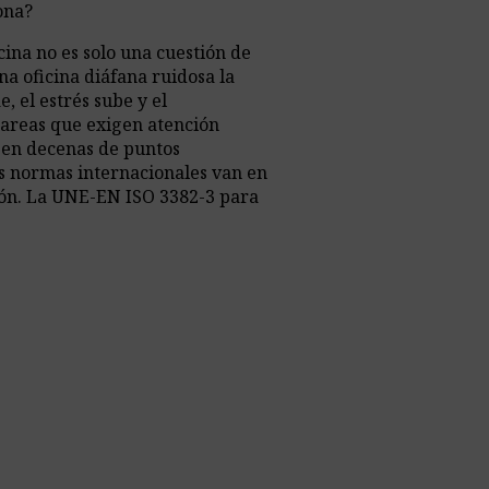
ona?
icina no es solo una cuestión de
a oficina diáfana ruidosa la
, el estrés sube y el
areas que exigen atención
 en decenas de puntos
s normas internacionales van en
ión. La UNE-EN ISO 3382-3 para
inas diáfanas …
Continuación
call_made
Ir al Artículo