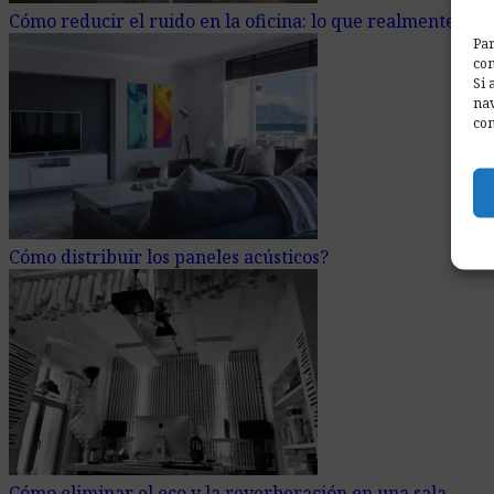
Cómo reducir el ruido en la oficina: lo que realmente fun
Par
com
Si 
nav
con
Cómo distribuir los paneles acústicos?
Cómo eliminar el eco y la reverberación en una sala