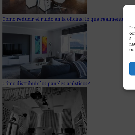
Cómo reducir el ruido en la oficina: lo que realmente fun
Par
com
Si 
nav
con
Cómo distribuir los paneles acústicos?