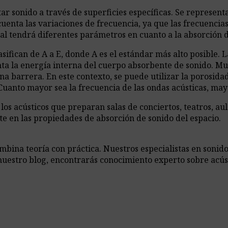
ar sonido a través de superficies específicas. Se represen
enta las variaciones de frecuencia, ya que las frecuencias
al tendrá diferentes parámetros en cuanto a la absorción 
sifican de A a E, donde A es el estándar más alto posible. L
nta la energía interna del cuerpo absorbente de sonido. M
 una barrera. En este contexto, se puede utilizar la porosida
uanto mayor sea la frecuencia de las ondas acústicas, mayor
s acústicos que preparan salas de conciertos, teatros, aula
te en las propiedades de absorción de sonido del espacio.
ina teoría con práctica. Nuestros especialistas en sonido,
nuestro blog, encontrarás conocimiento experto sobre acús