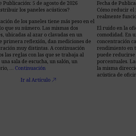
e Publicación: 5 de agosto de 2026
Fecha de Publica
stribuir los paneles acústicos?
Cómo reducir el r
realmente funci
cación de los paneles tiene más peso en el
do que su número. Las mismas dos
El ruido en la of
s, ubicadas al azar o clavadas en un
comodidad. En un
e primera reflexión, dan mediciones de
concentración cae
ración muy distintas. A continuación
rendimiento en t
 las reglas con las que se trabaja al
puede reducirse
 una sala de escucha, un salón, un
porcentuales. La
rio, …
Continuación
la misma direcc
acústica de ofic
call_made
Ir al Artículo