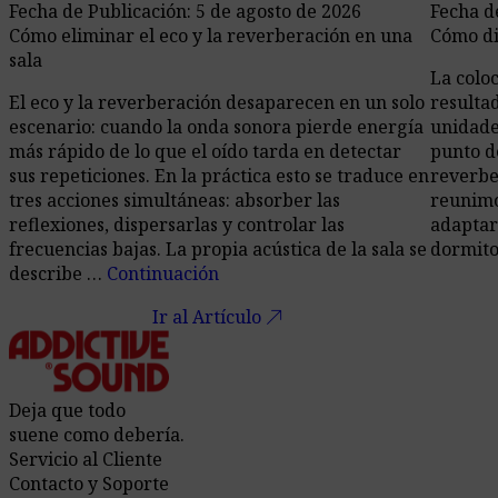
Fecha de Publicación: 5 de agosto de 2026
Fecha d
Cómo eliminar el eco y la reverberación en una
Cómo di
sala
La colo
El eco y la reverberación desaparecen en un solo
resulta
escenario: cuando la onda sonora pierde energía
unidade
más rápido de lo que el oído tarda en detectar
punto d
sus repeticiones. En la práctica esto se traduce en
reverbe
tres acciones simultáneas: absorber las
reunimos
reflexiones, dispersarlas y controlar las
adaptar
frecuencias bajas. La propia acústica de la sala se
dormito
describe …
Continuación
call_made
Ir al Artículo
Deja que todo
suene como debería.
Servicio al Cliente
Contacto y Soporte