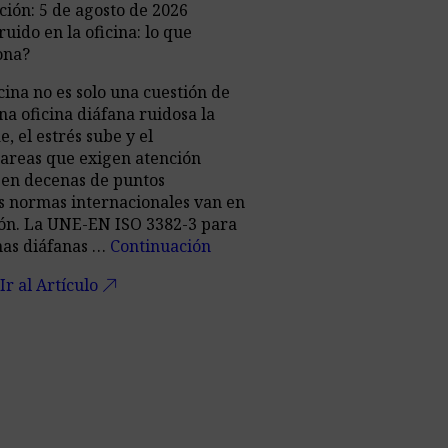
ción: 5 de agosto de 2026
uido en la oficina: lo que
ona?
icina no es solo una cuestión de
a oficina diáfana ruidosa la
, el estrés sube y el
areas que exigen atención
 en decenas de puntos
s normas internacionales van en
ión. La UNE-EN ISO 3382-3 para
inas diáfanas …
Continuación
call_made
Ir al Artículo