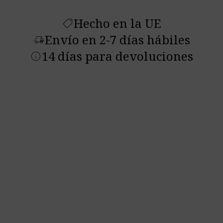
Hecho en la UE
shoppingmode
Envío en 2-7 días hábiles
delivery_truck_speed
14 días para devoluciones
info