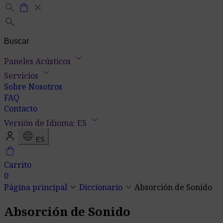
search
shopping_bag
close
search
keyboard_arrow_down
Paneles Acústicos
keyboard_arrow_down
Servicios
Sobre Nosotros
FAQ
Contacto
keyboard_arrow_down
Versión de Idioma: ES
language
ES
shopping_bag
Carrito
0
keyboard_arrow_down
keyboard_arrow_down
Página principal
Diccionario
Absorción de Sonido
Absorción de Sonido