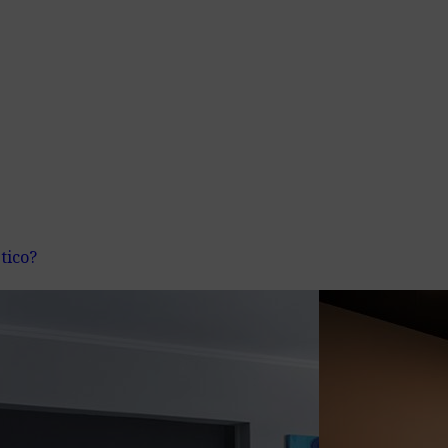
tico?