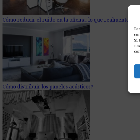
Cómo reducir el ruido en la oficina: lo que realmente fun
Par
com
Si 
nav
con
Cómo distribuir los paneles acústicos?