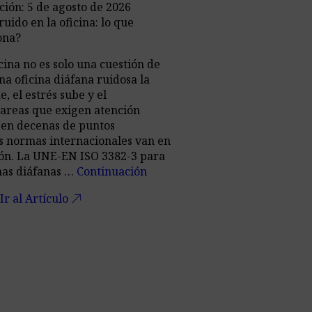
ción: 5 de agosto de 2026
uido en la oficina: lo que
ona?
icina no es solo una cuestión de
a oficina diáfana ruidosa la
, el estrés sube y el
areas que exigen atención
 en decenas de puntos
s normas internacionales van en
ión. La UNE-EN ISO 3382-3 para
inas diáfanas …
Continuación
call_made
Ir al Artículo