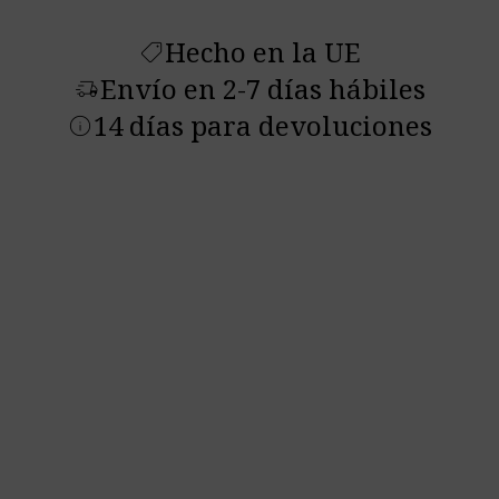
Hecho en la UE
shoppingmode
Envío en 2-7 días hábiles
delivery_truck_speed
14 días para devoluciones
info