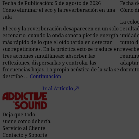
Fecha de Publicación: 5 de agosto de 2026
Fecha d
Cómo eliminar el eco y la reverberación en una
Cómo di
sala
La colo
El eco y la reverberación desaparecen en un solo
resulta
escenario: cuando la onda sonora pierde energía
unidade
más rápido de lo que el oído tarda en detectar
punto d
sus repeticiones. En la práctica esto se traduce en
reverbe
tres acciones simultáneas: absorber las
reunimos
reflexiones, dispersarlas y controlar las
adaptar
frecuencias bajas. La propia acústica de la sala se
dormito
describe …
Continuación
call_made
Ir al Artículo
Deja que todo
suene como debería.
Servicio al Cliente
Contacto y Soporte