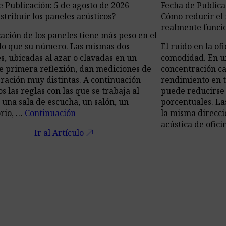
e Publicación: 5 de agosto de 2026
Fecha de Publica
stribuir los paneles acústicos?
Cómo reducir el r
realmente funci
cación de los paneles tiene más peso en el
do que su número. Las mismas dos
El ruido en la of
s, ubicadas al azar o clavadas en un
comodidad. En un
e primera reflexión, dan mediciones de
concentración cae
ración muy distintas. A continuación
rendimiento en t
 las reglas con las que se trabaja al
puede reducirse
 una sala de escucha, un salón, un
porcentuales. La
rio, …
Continuación
la misma direcc
acústica de ofic
call_made
Ir al Artículo