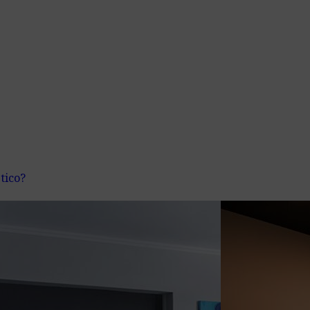
tico?