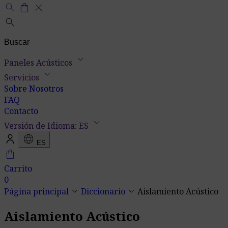
search
shopping_bag
close
search
keyboard_arrow_down
Paneles Acústicos
keyboard_arrow_down
Servicios
Sobre Nosotros
FAQ
Contacto
keyboard_arrow_down
Versión de Idioma: ES
language
ES
shopping_bag
Carrito
0
keyboard_arrow_down
keyboard_arrow_down
Página principal
Diccionario
Aislamiento Acústico
Aislamiento Acústico