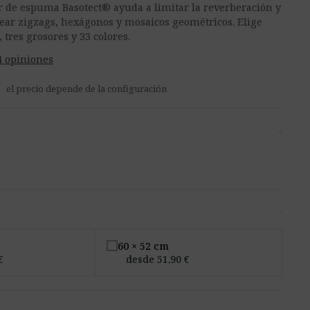
r de espuma Basotect® ayuda a limitar la reverberación y
rear zigzags, hexágonos y mosaicos geométricos. Elige
 tres grosores y 33 colores.
4 opiniones
€
el precio depende de la configuración
-
-
60 × 52 cm
€
desde 51,90 €