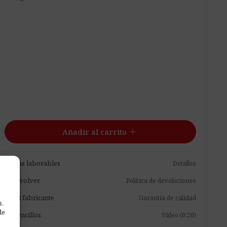
add
Añadir al carrito
 2-7 días laborables
Detalles
para devolver
Política de devoluciones
tía del fabricante
Garantía de calidad
s.
de
asos sencillos
Vídeo (0:20)