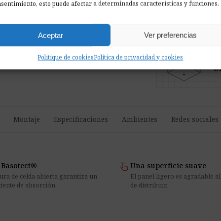
sentimiento, esto puede afectar a determinadas características y funciones.
lock
Pagos seguros
Aceptar
Ver preferencias
Politique de cookies
Política de privacidad y cookies
P
Di
Montaje
Especificaciones
Ambientes
Redes sociales
touch_app
Basotect®
Una superficie suave
ura de celda abierta garantiza un
El panel ligero es agradable al 
ciente de absorción.
de distribuir.