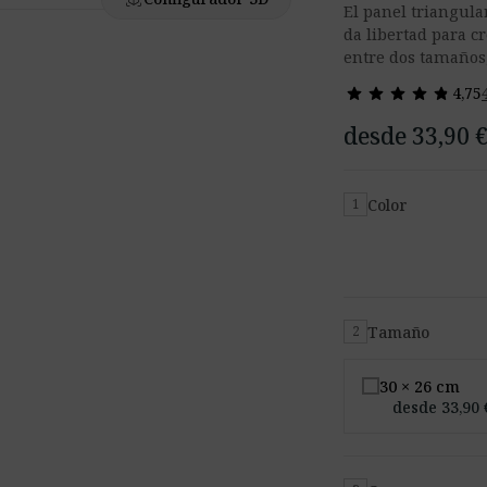
El panel triangula
da libertad para c
entre dos tamaños,
star
star
star
star
star
star
star
star
star
star
4,75
desde 33,90 
Color
1
Tamaño
2
30 × 26 cm
desde 33,90 