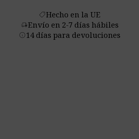
Hecho en la UE
shoppingmode
Envío en 2-7 días hábiles
delivery_truck_speed
14 días para devoluciones
info