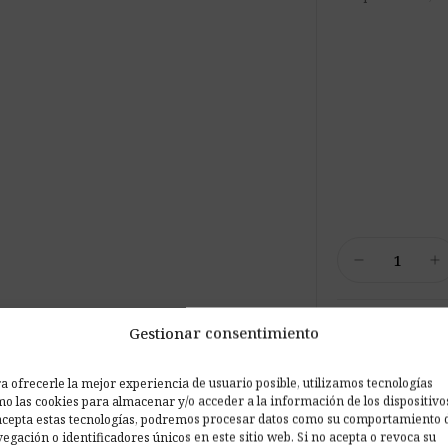
Foamly
remove
add
Triangle
cantidad
local_shipping
Envío gratis en
Gestionar consentimiento
reply
Hasta 14 días 
a ofrecerle la mejor experiencia de usuario posible, utilizamos tecnologías
verified_user
3 años de garan
o las cookies para almacenar y/o acceder a la información de los dispositivo
acepta estas tecnologías, podremos procesar datos como su comportamiento 
construction
Montaje en 3 p
egación o identificadores únicos en este sitio web. Si no acepta o revoca su