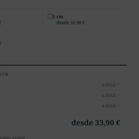
-
5 cm
€
desde 35,90 €
€
CIÓN
a elegir
arrow_forward
a elegir
arrow_forward
a elegir
arrow_forward
desde 33,90 €
tamaño, grosor