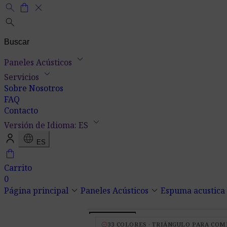
search
shopping_bag
close
search
keyboard_arrow_down
Paneles Acústicos
keyboard_arrow_down
Servicios
Sobre Nosotros
FAQ
Contacto
keyboard_arrow_down
Versión de Idioma: ES
language
ES
shopping_bag
Carrito
0
keyboard_arrow_down
keyboard_arrow_down
key
Página principal
Paneles Acústicos
Espuma acustica
verified
33 COLORES · TRIÁNGULO PARA CO