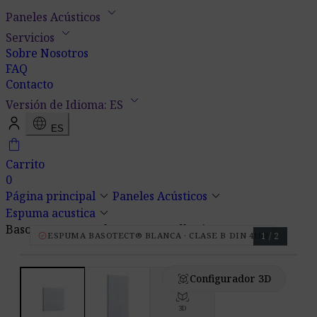
keyboard_arrow_down
Paneles Acústicos
keyboard_arrow_down
Servicios
Sobre Nosotros
FAQ
Contacto
keyboard_arrow_down
Versión de Idioma: ES
language
ES
shopping_bag
Carrito
0
keyboard_arrow_down
keyboard_arrow_down
Página principal
Paneles Acústicos
keyboard_arrow_down
Espuma acustica
Basotect BASF B Blanco – Autoadhesivo
verified
ESPUMA BASOTECT® BLANCA · CLASE B DIN 4102
1 / 2
view_in_ar
Configurador 3D
view_in_ar
3D