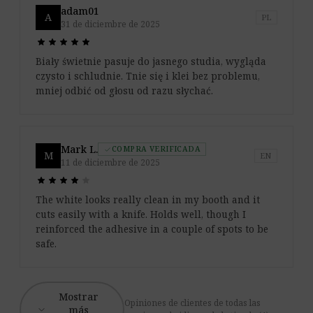
adam01
A
PL
31 de diciembre de 2025
star
star
star
star
star
star
star
star
star
star
Biały świetnie pasuje do jasnego studia, wygląda
czysto i schludnie. Tnie się i klei bez problemu,
mniej odbić od głosu od razu słychać.
Mark L.
COMPRA VERIFICADA
check
M
EN
11 de diciembre de 2025
star
star
star
star
star
star
star
star
star
star
The white looks really clean in my booth and it
cuts easily with a knife. Holds well, though I
reinforced the adhesive in a couple of spots to be
safe.
Mostrar
Opiniones de clientes de todas las
expand_more
más