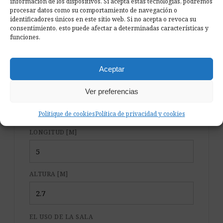
¿Cuántos paneles blancos
información de los dispositivos. Si acepta estas tecnologías, podremos
procesar datos como su comportamiento de navegación o
necesitas?
identificadores únicos en este sitio web. Si no acepta o revoca su
consentimiento, esto puede afectar a determinadas características y
Indica las medidas y el uso de la sala para obtener
funciones.
un punto de partida orientativo.
Aceptar
ANCHURA [M]
Ver preferencias
Politique de cookies
Política de privacidad y cookies
LONGITUD [M]
ALTURA [M]
EL USO DE LA SALA