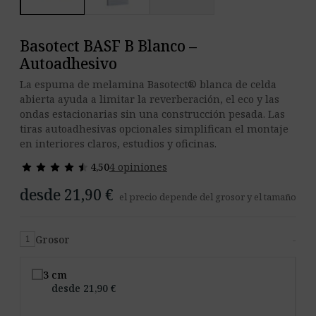
Basotect BASF B Blanco –
Autoadhesivo
La espuma de melamina Basotect® blanca de celda
abierta ayuda a limitar la reverberación, el eco y las
ondas estacionarias sin una construcción pesada. Las
tiras autoadhesivas opcionales simplifican el montaje
en interiores claros, estudios y oficinas.
star
star
star
star
star
star
star
star
star
star
4,50
4 opiniones
desde 21,90 €
el precio depende del grosor y el tamaño
Grosor
-
1
3 cm
desde 21,90 €