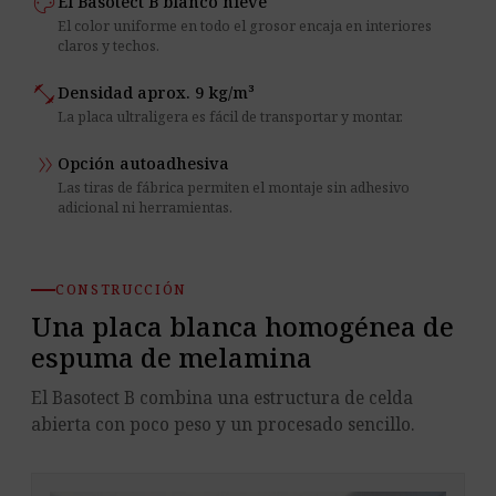
palette
El Basotect B blanco nieve
El color uniforme en todo el grosor encaja en interiores
claros y techos.
fitness_center
Densidad aprox. 9 kg/m³
La placa ultraligera es fácil de transportar y montar.
double_arrow
Opción autoadhesiva
Las tiras de fábrica permiten el montaje sin adhesivo
adicional ni herramientas.
CONSTRUCCIÓN
Una placa blanca homogénea de
espuma de melamina
El Basotect B combina una estructura de celda
abierta con poco peso y un procesado sencillo.