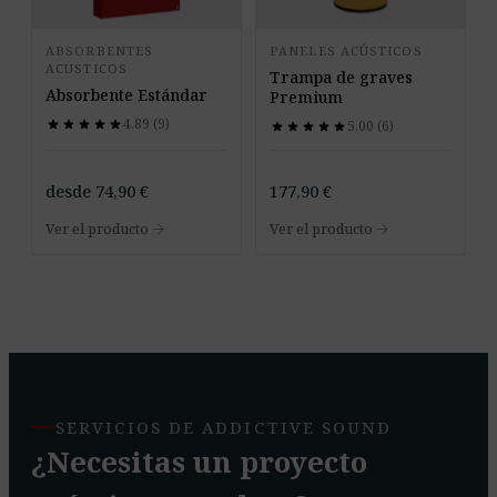
ABSORBENTES
PANELES ACÚSTICOS
ACUSTICOS
Trampa de graves
Absorbente Estándar
Premium
4,89 (9)
star
star
star
star
star
star
star
star
star
star
5,00 (6)
star
star
star
star
star
star
star
star
star
star
desde
74,90
€
177,90
€
arrow_forward
arrow_forward
Ver el producto
Ver el producto
SERVICIOS DE ADDICTIVE SOUND
¿Necesitas un proyecto