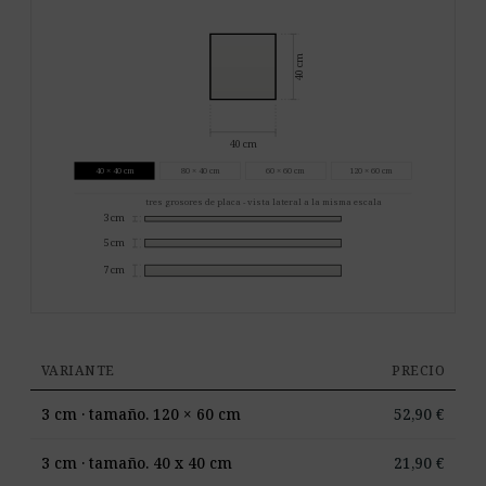
40 cm
80 cm
40 × 40 cm
80 × 40 cm
80 × 40 cm
60 × 60 cm
120 × 60 cm
tres grosores de placa - vista lateral a la misma escala
3 cm
5 cm
7 cm
VARIANTE
PRECIO
3 cm · tamaño. 120 × 60 cm
52,90
€
3 cm · tamaño. 40 x 40 cm
21,90
€