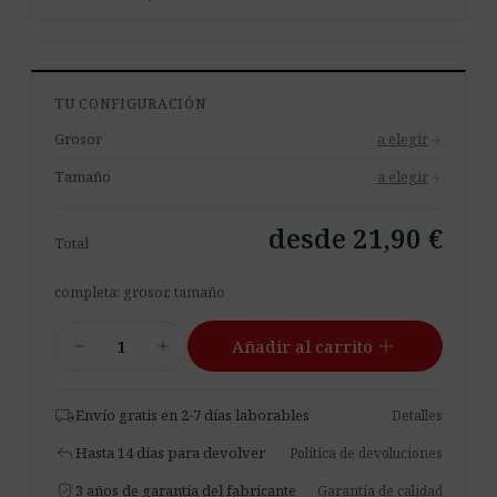
TU CONFIGURACIÓN
Grosor
a elegir
arrow_forward
Tamaño
a elegir
arrow_forward
desde 21,90 €
Total
completa: grosor, tamaño
Basotect
add
remove
add
Añadir al carrito
BASF
B
Blanco
local_shipping
Envío gratis en 2-7 días laborables
Detalles
–
reply
Hasta 14 días para devolver
Política de devoluciones
Autoadhesivo
verified_user
cantidad
3 años de garantía del fabricante
Garantía de calidad