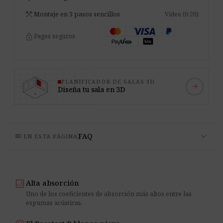
construction
Montaje en 3 pasos sencillos
Vídeo (0:20)
lock
Pagos seguros
PLANIFICADOR DE SALAS 3D
arrow_forward
Diseña tu sala en 3D
expand_more
toc
FAQ
EN ESTA PÁGINA
analytics
Alta absorción
Uno de los coeficientes de absorción más altos entre las
espumas acústicas.