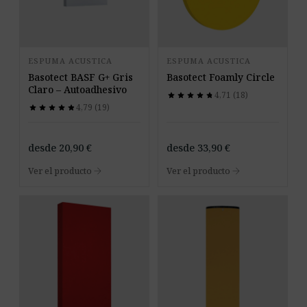
ESPUMA ACUSTICA
ESPUMA ACUSTICA
Basotect BASF G+ Gris
Basotect Foamly Circle
Claro – Autoadhesivo
4,71 (18)
star
star
star
star
star
star
star
star
star
star
4,79 (19)
star
star
star
star
star
star
star
star
star
star
desde
20,90
€
desde
33,90
€
arrow_forward
arrow_forward
Ver el producto
Ver el producto