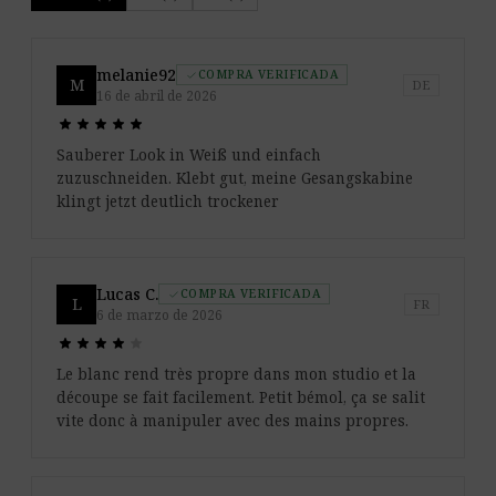
melanie92
COMPRA VERIFICADA
check
M
DE
16 de abril de 2026
star
star
star
star
star
star
star
star
star
star
Sauberer Look in Weiß und einfach
zuzuschneiden. Klebt gut, meine Gesangskabine
klingt jetzt deutlich trockener
Lucas C.
COMPRA VERIFICADA
check
L
FR
6 de marzo de 2026
star
star
star
star
star
star
star
star
star
star
Le blanc rend très propre dans mon studio et la
découpe se fait facilement. Petit bémol, ça se salit
vite donc à manipuler avec des mains propres.