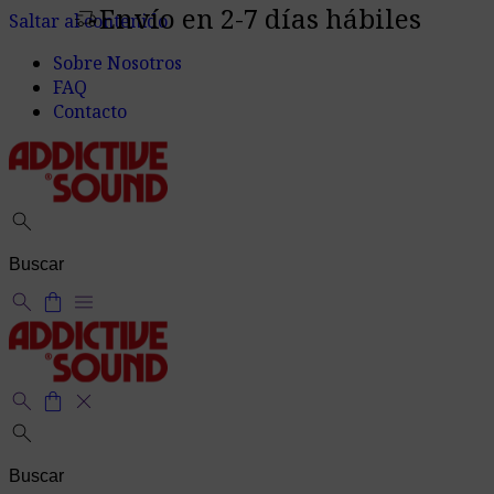
Envío en 2-7 días hábiles
delivery_truck_speed
Saltar al contenido
Sobre Nosotros
FAQ
Contacto
search
search
shopping_bag
menu
search
shopping_bag
close
search