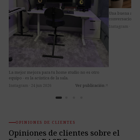
Una buena acústi
conversaciones m
Instagram · 8 jul
La mejor mejora para tu home studio no es otro
equipo - es la acústica de la sala.
Instagram · 24 jun 2026
Ver publicación
arrow_outward
OPINIONES DE CLIENTES
Opiniones de clientes sobre el