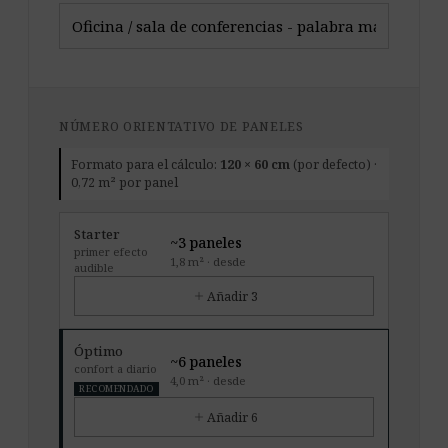
NÚMERO ORIENTATIVO DE PANELES
Formato para el cálculo:
120 × 60 cm
(por defecto) ·
0,72 m² por panel
Starter
~3 paneles
primer efecto
1,8 m² · desde
audible
add
Añadir 3
Óptimo
~6 paneles
confort a diario
4,0 m² · desde
RECOMENDADO
add
Añadir 6