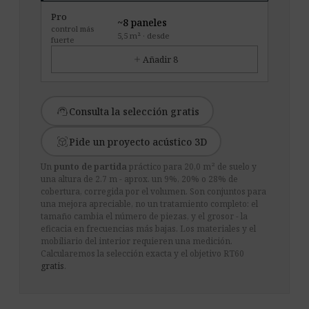
Pro
~8 paneles
control más
5,5 m² · desde
fuerte
add
Añadir 8
support_agent
Consulta la selección gratis
view_in_ar
Pide un proyecto acústico 3D
Un
punto de partida
práctico para 20,0 m² de suelo y
una altura de 2.7 m - aprox. un 9%, 20% o 28% de
cobertura, corregida por el volumen. Son conjuntos para
una mejora apreciable, no un tratamiento completo: el
tamaño cambia el número de piezas, y el grosor - la
eficacia en frecuencias más bajas. Los materiales y el
mobiliario del interior requieren una medición.
Calcularemos la selección exacta y el objetivo RT60
gratis
.